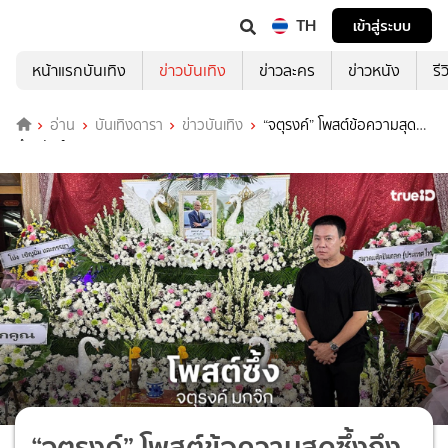
TH
เข้าสู่ระบบ
หน้าแรกบันเทิง
ข่าวบันเทิง
ข่าวละคร
ข่าวหนัง
รี
อ่าน
บันเทิงดารา
ข่าวบันเทิง
“จตุรงค์” โพสต์ข้อความสุดซึ้ง
ถึง “สังข์ ดอกสะเดา”
“จตุรงค์” โพสต์ข้อความสุดซึ้งถึง