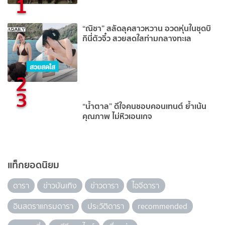
1
“ณิชา” สลัดลุคสาวหวาน อวดหุ่นในชุดบิ
กินี่ตัวจิ๋ว สวยสดใสท่ามกลางทะเล
2
3
“น้ำตาล” ดีใจคนชอบคอนเทนต์ ย้ำเน้น
คุณภาพ ไม่หิวเอนเกจ
แท็กยอดนิยม
ดารา
ข่าวบันเทิง
ข่าวดารา
ไอจีดารา
อินสตราแกรมดารา
ประวัติดารา
recommended