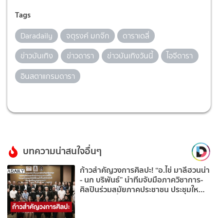
Tags
Daradaily
จตุรงค์ มกจ๊ก
ดาราเดลี่
ข่าวบันเทิง
ข่าวดารา
ข่าวบันเทิงวันนี้
ไอจีดารา
อินสตาแกรมดารา
บทความน่าสนใจอื่นๆ
ก้าวสำคัญวงการศิลปะ! “อ.ไข่ มาลีฮวนน่า
- นก บริพันธ์” นำทีมจับมือภาควิชาการ-
ศิลปินร่วมสมัยภาคประชาชน ประชุมใหญ่
เดินหน้าจัดตั้ง “สภาศิลปะแห่งชาติ”