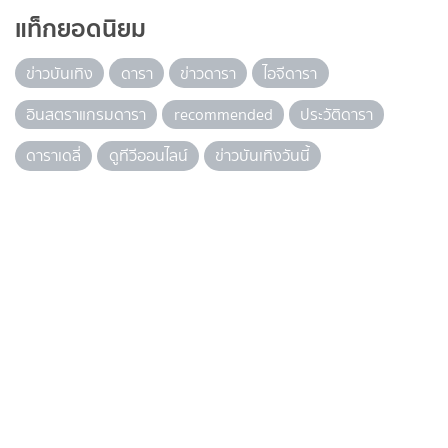
แท็กยอดนิยม
ข่าวบันเทิง
ดารา
ข่าวดารา
ไอจีดารา
อินสตราแกรมดารา
recommended
ประวัติดารา
ดาราเดลี่
ดูทีวีออนไลน์
ข่าวบันเทิงวันนี้