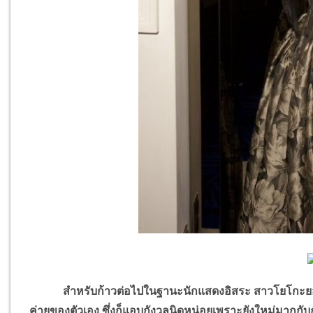
สำหรับก้าวต่อไปในฐานะนักแสดงอิสระ สาวโยโกะยอมรับว
ค่ายของตัวเอง ซึ่งก็แอบกังวลนิดหน่อยเพราะยังใหม่มากกับก