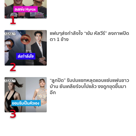
1
แฟนๆส่งกำลังใจ “เข้ม หัสวีร์” ลงภาพปิด
ตา 1 ข้าง
2
“ลูกปัด” รับปมแชทหลุดแอบแซ่บแฟนชาว
บ้าน ยันเคลียร์จบไปแล้ว งงถูกขุดขึ้นมา
อีก
3