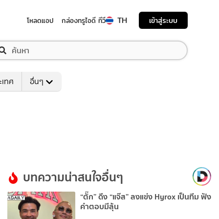
TH
เข้าสู่ระบบ
โหลดแอป
กล่องทรูไอดี ทีวี
ระเทศ
อื่นๆ
บทความน่าสนใจอื่นๆ
“ตั๊ก” ดึง “แจ๊ส” ลงแข่ง Hyrox เป็นทีม ฟัง
คำตอบมีลุ้น