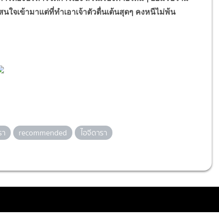
นใจเข้ามาแต่ที่ทำเอาเจ้าตัวตื่นเต้นสุดๆ คงหนีไม่พ้น
รา
recommended
ไอจีดารา