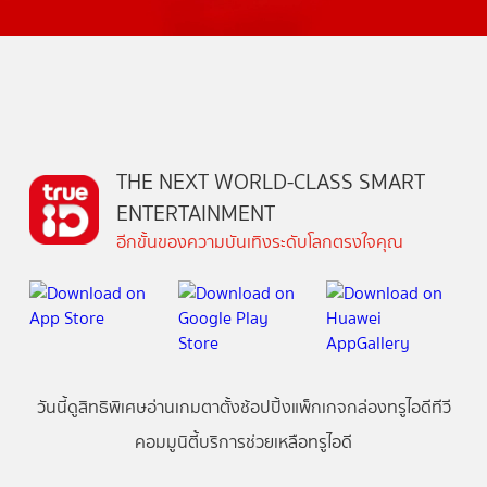
THE NEXT WORLD-CLASS SMART
ENTERTAINMENT
อีกขั้นของความบันเทิงระดับโลกตรงใจคุณ
วันนี้
ดู
สิทธิพิเศษ
อ่าน
เกม
ตาตั้ง
ช้อปปิ้ง
แพ็กเกจ
กล่องทรูไอดีทีวี
คอมมูนิตี้
บริการช่วยเหลือทรูไอดี