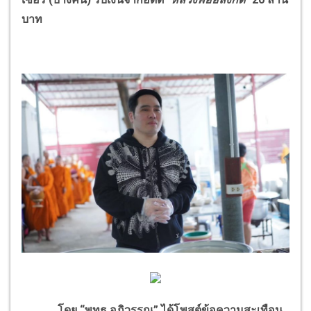
บาท
โดย “พุทธ อภิวรรณ” ได้โพสต์ข้อความสะเทือน