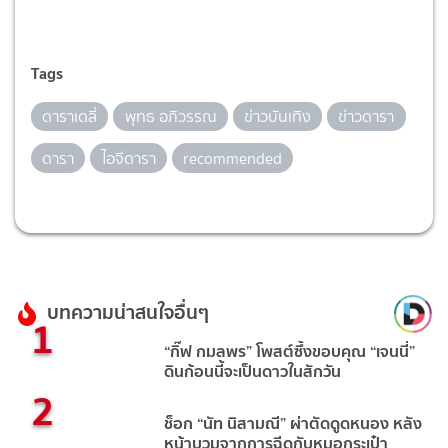
Tags
ดาราเดลี่
พุทธ อภิวรรณ
ข่าวบันเทิง
ข่าวดารา
ดารา
ไอจีดารา
recommended
บทความน่าสนใจอื่นๆ
1
“กิ๊ฟ กมลพร” โพสต์ซึ้งขอบคุณ “เจนนี่”
ดินก้อนนี้จะเป็นดาวในสักวัน
2
ช็อก “นัท นิสามณี” ผ่าตัดดูดหนอง หลัง
หน้าบวมจากการฉีดกับหมอกระเป๋า