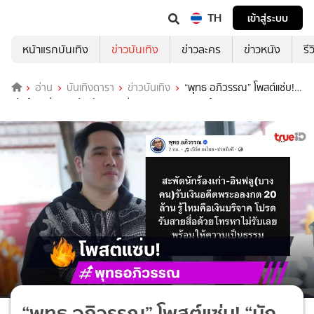
TH
เข้าสู่ระบบ
หน้าแรกบันเทิง
ข่าวบันเทิง
ข่าวละคร
ข่าวหนัง
รี
อ่าน
บันเทิงดารา
ข่าวบันเทิง
“พุทธ อภิวรรณ” โพสต์แซ่บ!
“นักร้องเก่า-อินฟลู” รับเงินอดีต “พระอลงกต” 20 ล้าน
“พุทธ อภิวรรณ” โพสต์แซ่บ! “นัก