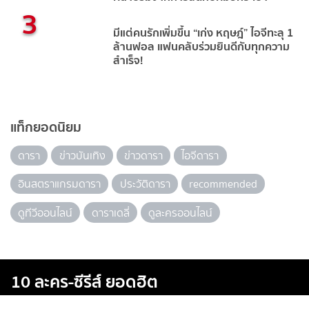
3
มีแต่คนรักเพิ่มขึ้น “เก่ง หฤษฎ์” ไอจีทะลุ 1
ล้านฟอล แฟนคลับร่วมยินดีกับทุกความ
สำเร็จ!
แท็กยอดนิยม
ดารา
ข่าวบันเทิง
ข่าวดารา
ไอจีดารา
อินสตราแกรมดารา
ประวัติดารา
recommended
ดูทีวีออนไลน์
ดาราเดลี่
ดูละครออนไลน์
10 ละคร-ซีรีส์ ยอดฮิต