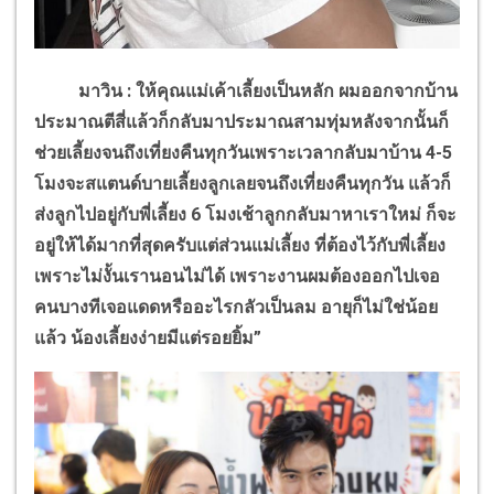
มาวิน : ให้คุณแม่เค้าเลี้ยงเป็นหลัก ผมออกจากบ้าน
ประมาณตีสี่แล้วก็กลับมาประมาณสามทุ่มหลังจากนั้นก็
ช่วยเลี้ยงจนถึงเที่ยงคืนทุกวันเพราะเวลากลับมาบ้าน 4-5
โมงจะสแตนด์บายเลี้ยงลูกเลยจนถึงเที่ยงคืนทุกวัน แล้วก็
ส่งลูกไปอยู่กับพี่เลี้ยง 6 โมงเช้าลูกกลับมาหาเราใหม่ ก็จะ
อยู่ให้ได้มากที่สุดครับแต่ส่วนแม่เลี้ยง ที่ต้องไว้กับพี่เลี้ยง
เพราะไม่งั้นเรานอนไม่ได้ เพราะงานผมต้องออกไปเจอ
คนบางทีเจอแดดหรืออะไรกลัวเป็นลม อายุก็ไม่ใช่น้อย
แล้ว น้องเลี้ยงง่ายมีแต่รอยยิ้ม”