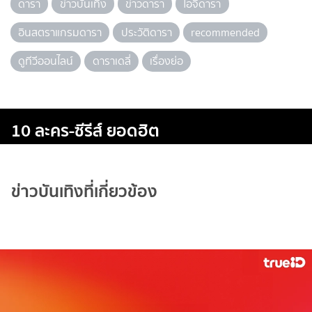
ดารา
ข่าวบันเทิง
ข่าวดารา
ไอจีดารา
อินสตราแกรมดารา
ประวัติดารา
recommended
ดูทีวีออนไลน์
ดาราเดลี่
เรื่องย่อ
10 ละคร-ซีรีส์ ยอดฮิต
ข่าวบันเทิงที่เกี่ยวข้อง