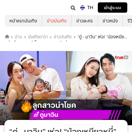
TH
เข้าสู่ระบบ
หน้าแรกบันเทิง
ข่าวบันเทิง
ข่าวละคร
ข่าวหนัง
รี
อ่าน
บันเทิงดารา
ข่าวบันเทิง
“ตู่ - มาวิน” เห่อ! “น้องเหมียว
หมี่” เชื่อลูกสาวนำโชค ยกภรรยาคือที่ 1
“ตู่ - มาวิน” เห่อ! “น้องเหมียวหมี่”