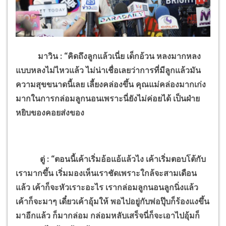
มาวิน : “คิดถึงลูกแล้วเนี่ย เด็กอ้วน หลงมากหลง
แบบหลงไม่ไหวแล้ว ไม่น่าเชื่อเลยว่าการที่มีลูกแล้วมัน
ความสุขขนาดนี้เลย เลี้ยงคล่องขึ้น คุณแม่คล่องมากเก่ง
มากในการกล่อมลูกนอนเพราะนี่ยังไม่ค่อยได้ เป็นฝ่าย
หยิบของคอยส่งของ
ตู่ : “ตอนนี้เค้าเริ่มอ้อแอ้แล้วไง เค้าเริ่มตอบโต้กับ
เรามากขึ้น เริ่มมองเห็นเราชัดเพราะใกล้จะสามเดือน
แล้ว เค้าก็จะหัวเราะอะไร
เรากล่อมลูกนอนลูกนิ่งแล้ว
เค้าก็จะมาๆ เดี๋ยวเค้าอุ้มให้ พอไปอยู่กับพ่อปุ๊บก็ร้องแงขึ้น
มาอีกแล้ว ก็มากล่อม กล่อมหลับเสร็จนี่ก็จะเอาไปอุ้มก็