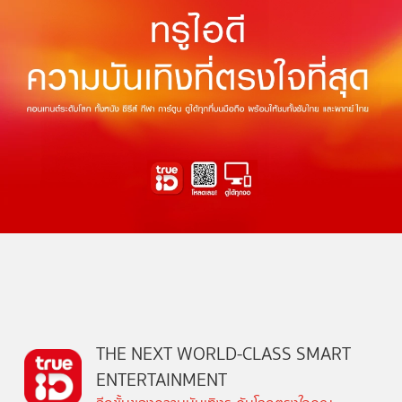
THE NEXT WORLD-CLASS SMART
ENTERTAINMENT