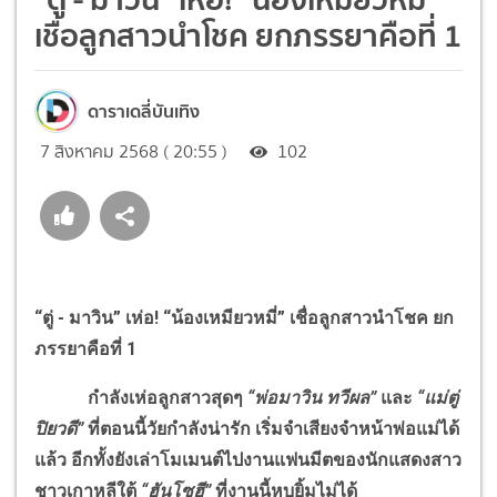
เชื่อลูกสาวนำโชค ยกภรรยาคือที่ 1
ดาราเดลี่บันเทิง
7 สิงหาคม 2568 ( 20:55 )
102
“ตู่ - มาวิน” เห่อ
!
“น้องเหมียวหมี่” เชื่อลูกสาวนำโชค ยก
ภรรยาคือที่ 1
กำลังเห่อลูกสาวสุดๆ
“พ่อมาวิน ทวีผล”
และ
“แม่ตู่
ปิยวดี”
ที่ตอนนี้วัยกำลังน่ารัก เริ่มจำเสียงจำหน้าพ่อแม่ได้
แล้ว อีกทั้งยังเล่าโมเมนต์ไปงานแฟนมีตของนักแสดงสาว
ชาวเกาหลีใต้
“ฮันโซฮี”
ที่งานนี้หุบยิ้มไม่ได้