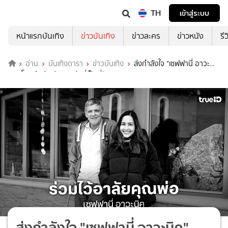
TH
เข้าสู่ระบบ
หน้าแรกบันเทิง
ข่าวบันเทิง
ข่าวละคร
ข่าวหนัง
รี
อ่าน
บันเทิงดารา
ข่าวบันเทิง
ส่งกำลังใจ "เซฟฟานี่ อาวะ
นิค" โพสต์เศร้าเสียคุณพ่อที่เป็นที่รัก
ส่งกำลังใจ "เซฟฟานี่ อาวะนิค"