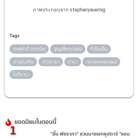
ภาพประกอบจาก stephanyauernig
Tags
เซฟฟานี่ อาวะนิค
สูญเสียคุณพ่อ
ทีเอ็นเอ็น
ข่าวบันเทิง
ข่าวดารา
ดารา
recommended
ไอจีดารา
ยอดนิยมในตอนนี้
1
"อั้ม พัชราภา" ชวนนางเอกซุปตาร์ "แอน