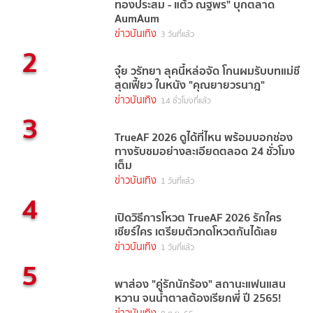
ทองประสม - แต้ว ณฐพร" บุกตลาด
AumAum
ข่าวบันเทิง
3 วันที่แล้ว
2
จุ๋ย วรัทยา ลุคนี้หล่อจัด โกนผมรับบทแม่ชี
สุดเฟี้ยว ในหนัง "คุณยายวรนาฎ"
ข่าวบันเทิง
14 ชั่วโมงที่แล้ว
3
TrueAF 2026 ดูได้ที่ไหน พร้อมบอกช่อง
ทางรับชมอย่างละเอียดตลอด 24 ชั่วโมง
เต็ม
ข่าวบันเทิง
1 วันที่แล้ว
4
เปิดวิธีการโหวต TrueAF 2026 รักใคร
เชียร์ใคร เตรียมตัวกดโหวตกันได้เลย
ข่าวบันเทิง
1 วันที่แล้ว
5
พาส่อง "คู่รักนักร้อง" สถานะแฟนแสน
หวาน จนน้ำตาลต้องเรียกพี่ ปี 2565!