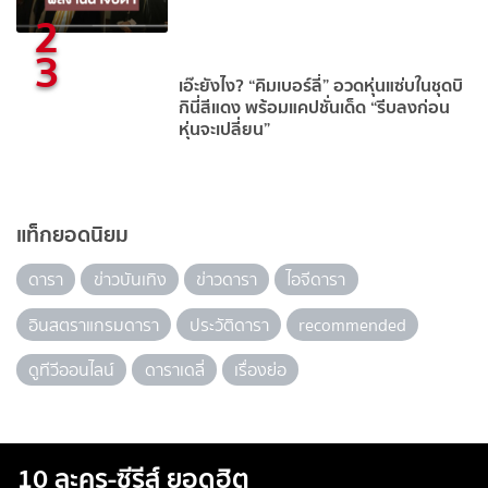
2
3
เอ๊ะยังไง? “คิมเบอร์ลี่” อวดหุ่นแซ่บในชุดบิ
กินี่สีแดง พร้อมแคปชั่นเด็ด “รีบลงก่อน
หุ่นจะเปลี่ยน”
แท็กยอดนิยม
ดารา
ข่าวบันเทิง
ข่าวดารา
ไอจีดารา
อินสตราแกรมดารา
ประวัติดารา
recommended
ดูทีวีออนไลน์
ดาราเดลี่
เรื่องย่อ
10 ละคร-ซีรีส์ ยอดฮิต