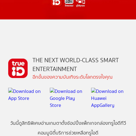
THE NEXT WORLD-CLASS SMART
ENTERTAINMENT
อีกขั้นของความบันเทิงระดับโลกตรงใจคุณ
วันนี้
ดู
สิทธิพิเศษ
อ่าน
เกม
ตาตั้ง
ช้อปปิ้ง
แพ็กเกจ
กล่องทรูไอดีทีวี
คอมมูนิตี้
บริการช่วยเหลือทรูไอดี