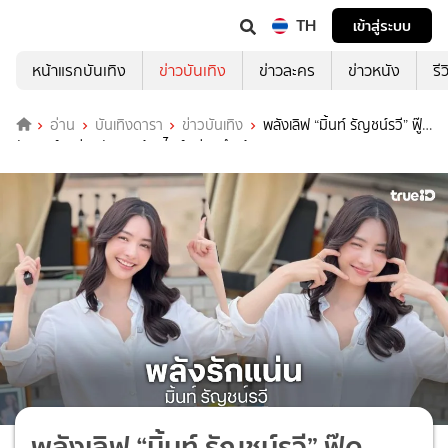
TH
เข้าสู่ระบบ
หน้าแรกบันเทิง
ข่าวบันเทิง
ข่าวละคร
ข่าวหนัง
รี
อ่าน
บันเทิงดารา
ข่าวบันเทิง
พลังเลิฟ “มิ้นท์ รัญชน์รวี” ฟู๊ด
ซัพพอร์ตแน่น “รักแสนล้านไมล์” ถ่ายทำแล้ว
พลังเลิฟ “มิ้นท์ รัญชน์รวี” ฟู๊ด