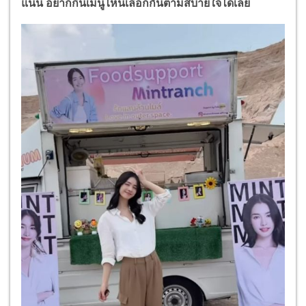
แน่น อยากกินเมนูไหนเลือกกันตามสบายใจได้เลย