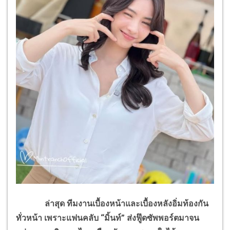
ล่าสุด ทีมงานเบื้องหน้าและเบื้องหลังอิ่มท้องกัน
ทั่วหน้า เพราะแฟนคลับ “มิ้นท์” ส่งฟู๊ดซัพพอร์ตมาจน