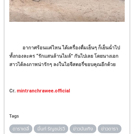
อากาศร้อนแค่ไหน ได้เครื่องดื่มเย็นๆ ก็เย็นฉ่ำไป
ทั้งกองละคร “รักแสนล้านไมล์” กันไปเลย โดยนางเอก
สาวได้ลงภาพน่ารักๆ ลงในไอจีสตอรี่ขอบคุณอีกด้วย
Cr.
mintranchrawee.official
Tags
ดาราเดลี่
มิ้นท์ รัญชน์รวี
ข่าวบันเทิง
ข่าวดารา