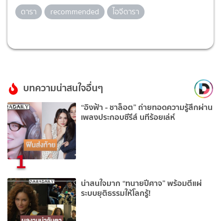
ดารา
recommended
ไอจีดารา
บทความน่าสนใจอื่นๆ
“อิงฟ้า - ชาล็อต” ถ่ายทอดความรู้สึกผ่าน
เพลงประกอบซีรีส์ นทีร้อยเล่ห์
1
น่าสนใจมาก “ทนายปีศาจ” พร้อมตีแผ่
ระบบยุติธรรมให้โลกรู้!