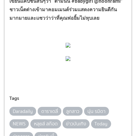
เขียนแคปชั่นสั้นๆว่า “ตามนั้น #babygirl @noonrami”
ชาวเน็ตต่างเข้ามาคอมเมนต์ร่วมแสดงความยินดีกัน
มากมายและแซวว่าว่าที่คุณพ่อยิ้มไม่หุบเลย
Tags
Daradaily
ดาราเดลี่
ลูกสาว
นุ่น รมิดา
NEWS
หลุยส์ สก๊อต
ข่าวบันเทิง
Today