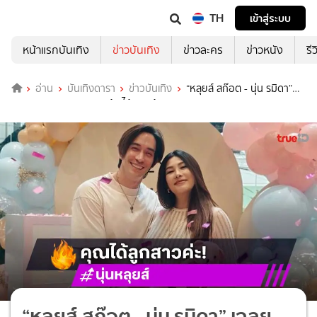
TH
เข้าสู่ระบบ
หน้าแรกบันเทิง
ข่าวบันเทิง
ข่าวละคร
ข่าวหนัง
รี
อ่าน
บันเทิงดารา
ข่าวบันเทิง
“หลุยส์ สก๊อต - นุ่น รมิดา”
เฉลยเพศทายาทคนแรกแล้ว ได้ “ลูกผู้หญิง”
“หลุยส์ สก๊อต - นุ่น รมิดา” เฉลย