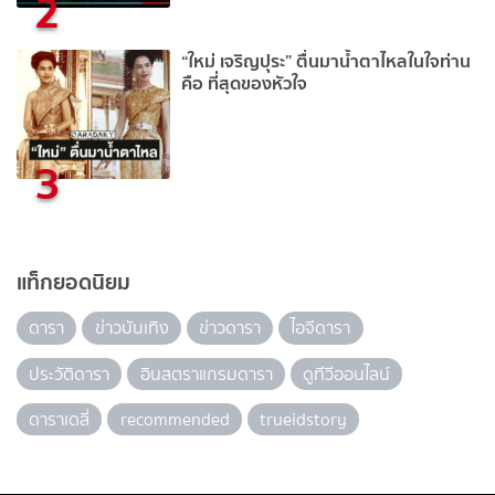
2
“ใหม่ เจริญปุระ” ตื่นมาน้ำตาไหลในใจท่าน
คือ ที่สุดของหัวใจ
3
แท็กยอดนิยม
ดารา
ข่าวบันเทิง
ข่าวดารา
ไอจีดารา
ประวัติดารา
อินสตราแกรมดารา
ดูทีวีออนไลน์
ดาราเดลี่
recommended
trueidstory