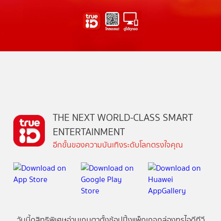
THE NEXT WORLD-CLASS SMART
ENTERTAINMENT
อีกขั้นของความบันเทิงระดับโลกตรงใจคุณ
วันนี้
ดู
สิทธิพิเศษ
อ่าน
เกม
ตาตั้ง
ช้อปปิ้ง
แพ็กเกจ
กล่องทรูไอดีทีวี