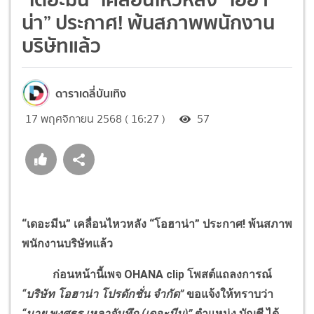
น่า” ประกาศ! พ้นสภาพพนักงาน
บริษัทแล้ว
ดาราเดลี่บันเทิง
17 พฤศจิกายน 2568 ( 16:27 )
57
“เดอะมีน” เคลื่อนไหวหลัง “โอฮาน่า” ประกาศ
!
พ้นสภาพ
พนักงานบริษัทแล้ว
ก่อนหน้านี้เพจ
OHANA clip
โพสต์แถลงการณ์
“
บริษัท โอฮาน่า โปรดักชั่น จำกัด”
ขอแจ้งให้ทราบว่า
“นาย พงศธร เหลาจันทึก (เดอะมีน)”
ตำแหน่ง บัญชี ได้