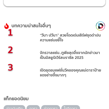
บทความน่าสนใจอื่นๆ
1
“วีนา ปวีนา” สวยโดดเด่นเสิร์ฟชุดดำปน
ความแซ่บขยี้ใจ
2
จักรวาลแซ่บ..ทูพีชสุดจึ้งจากนักข่าวมา
เป็นมิสยูนิเวิร์สบราซิล 2025
3
เปิดชุดชมแฟชั่นวีคของคุณแม่ดาราป้าย
แดงช่างจึ้งมากๆ
แท็กยอดนิยม
ข่าวบันเทิง
ดารา
ข่าวดารา
ไอจีดารา