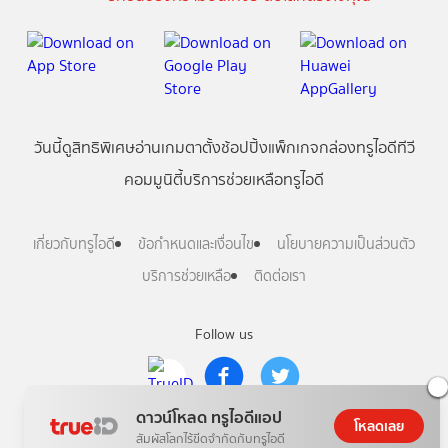
วันนี้
ดู
สิทธิพิเศษ
อ่าน
เกม
ตาตั้ง
ช้อปปิ้ง
แพ็กเกจ
กล่องทรูไอดีทีวี
คอมมูนิตี้
บริการช่วยเหลือทรูไอดี
เกี่ยวกับทรูไอดี
ข้อกำหนดและเงื่อนไข
นโยบายความเป็นส่วนตัว
บริการช่วยเหลือ
ติดต่อเรา
Follow us
ดาวน์โหลด ทรูไอดีแอป
Copyright © True Digital Group Company Limited.
โหลดเลย
All rights reserved
สัมผัสโลกไร้ขีดจำกัดกับทรูไอดี