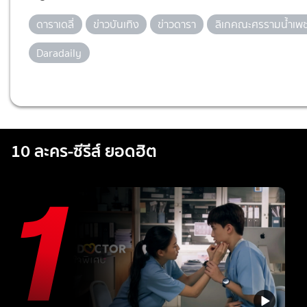
ดาราเดลี่
ข่าวบันเทิง
ข่าวดารา
ลิเกคณะศรรามน้ำเพ
Daradaily
10 ละคร-ซีรีส์ ยอดฮิต