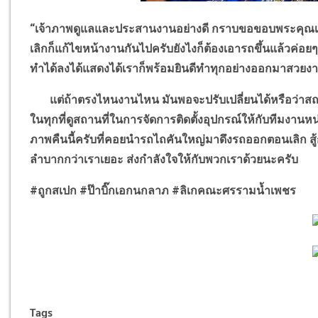
“
เจ้าภาพดูแลและประสานงานอย่างดี กราบขอขอบพระคุณเจ้าภ
เลิกก็แก้ไขหน้างานกันไปครับยังไงก็ต้องเอารถขึ้นแล้วค่อย
ทำได้ลงได้แสดงได้เราก็พร้อมยินดีทำทุกอย่างออกมาสวยง
แต่ถ้าตรงไหนงานไหน มันพอจะปรับเปลี่ยนได้หรือว่าสถา
ในทุกที่ดูสถานที่ในการจัดการติดตั้งอุปกรณ์ให้กับทีมงา
ภาพคืนนี้ครับที่คอยนำรถไถคันใหญ่มาดึงรถออกตอนเลิก 
ลำบากกว่าเราเยอะ ส่งกำลังใจให้กับพวกเราด้วยนะครับ
#
ถูกสเปก
#
ป๊าบิ๊กเอกนกลาภ
#
ลิเกคณะศรรามน้ำเพชร
Tags