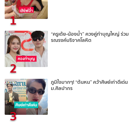
1
“ครูเต้ย-น้องน้ำ” ควงคู่ทำบุญใหญ่ ร่วม
รณรงค์บริจาคโลหิต
2
ภูมิใจมากๆ! “ต้นหน” คว้าศิษย์เก่าดีเด่น
ม.ศิลปากร
3