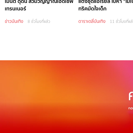
เมนต์ ดุดัน สวมวิญญาณเฮดเชฟ
แต่งชุดแอเรียล ไปหา “โมเ
เทรนเนอร์
ทริคมัดใจเด็ก
ข่าวบันเทิง
ดาราเดลี่บันเทิง
8 ชั่วโมงที่แล้ว
11 ชั่วโมงที่แล