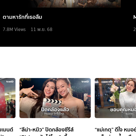
ตามหารักที่เธอลืม
7.8M
Views
11 พ.ย. 68
2
มเมนต์
“ลีน่า-หมิว” ปิดกล้องซีรีส์
“แม่เกตุ” ดีใจ หม