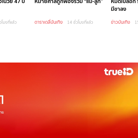
งในวัย 47 ปี
หมายศาลถูกฟ้องร่วม “แม่-ลูก”
หมดเปลือก รั
มีขาลง
ดาราเดลี่บันเทิง
ข่าวบันเทิง
วโมงที่แล้ว
14 ชั่วโมงที่แล้ว
15