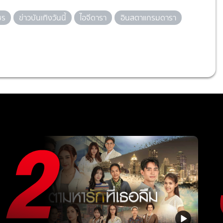
ชร
ข่าวบันเทิงวันนี้
ไอจีดารา
อินสตาแกรมดารา