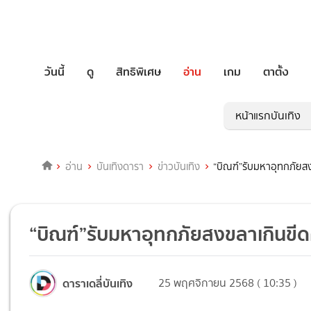
วันนี้
ดู
สิทธิพิเศษ
อ่าน
เกม
ตาตั้ง
หน้าแรกบันเทิง
อ่าน
บันเทิงดารา
ข่าวบันเทิง
“บิณฑ์”รับมหาอุทกภัยส
“บิณฑ์”รับมหาอุทกภัยสงขลาเกินขี
ดาราเดลี่บันเทิง
25 พฤศจิกายน 2568 ( 10:35 )