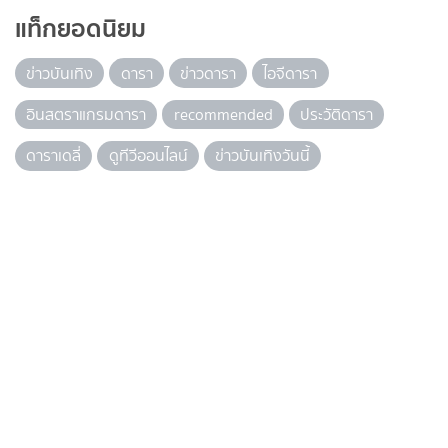
แท็กยอดนิยม
ข่าวบันเทิง
ดารา
ข่าวดารา
ไอจีดารา
อินสตราแกรมดารา
recommended
ประวัติดารา
ดาราเดลี่
ดูทีวีออนไลน์
ข่าวบันเทิงวันนี้