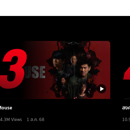
Mouse
สง
4.3M
Views
1 ส.ค. 68
10.