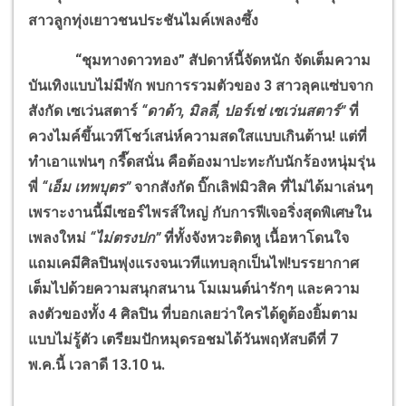
สาวลูกทุ่งเยาวชนประชันไมค์เพลงซึ้ง
“ชุมทางดาวทอง” สัปดาห์นี้จัดหนัก จัดเต็มความ
บันเทิงแบบไม่มีพัก พบการรวมตัวของ 3 สาวลุคแซ่บจาก
สังกัด เซเว่นสตาร์
“ดาด้า, มิลลี่, ปอร์เช่ เซเว่นสตาร์”
ที่
ควงไมค์ขึ้นเวทีโชว์เสน่ห์ความสดใสแบบเกินต้าน! แต่ที่
ทำเอาแฟนๆ กรี๊ดสนั่น คือต้องมาปะทะกับนักร้องหนุ่มรุ่น
พี่
“เอ็ม เทพบุตร”
จากสังกัด บิ๊กเลิฟมิวสิค ที่ไม่ได้มาเล่นๆ
เพราะงานนี้มีเซอร์ไพรส์ใหญ่ กับการฟีเจอริ่งสุดพิเศษใน
เพลงใหม่
“ไม่ตรงปก”
ที่ทั้งจังหวะติดหู เนื้อหาโดนใจ
แถมเคมีศิลปินพุ่งแรงจนเวทีแทบลุกเป็นไฟ!บรรยากาศ
เต็มไปด้วยความสนุกสนาน โมเมนต์น่ารักๆ และความ
ลงตัวของทั้ง 4 ศิลปิน ที่บอกเลยว่าใครได้ดูต้องยิ้มตาม
แบบไม่รู้ตัว เตรียมปักหมุดรอชมได้วันพฤหัสบดีที่ 7
พ.ค.นี้ เวลาดี 13.10 น.