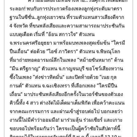
ความมันส์ยังไม่ทันจางหาย...วันศุกร์เวทีเดือดอีก
ระลอก! พบกับการประกวดร้องเพลงลูกทุ่งระดับมาตรา
ฐานในซีซั่น..ลูกทุ่งเยาวชน ที่รวมตัวแทนสาวเสียงดีจาก
4 จังหวัด ที่ขนพลังเสียงและความสามารถมาประชันกัน
แบบดุเดือด เริ่มที่ “อ้อน สกาวใจ” ตัวแทน
จ.พระนครศรีอยุธยา มาพร้อมบทเพลงสุดเข้มข้น “ใครมี
ปืนเถื่อน” ต่อด้วย “ไอซ์ ภาวิตรา” ตัวแทน จ.พิษณุโลก
ที่มาถ่ายทอดอารมณ์ลึกในเพลง “หม้ายขันหมาก” ด้าน
“มีน ตรีฐกาญ” ตัวแทน จ.กาญจนบุรี ขอโชว์เสียงหวาน
ซึ้งในเพลง “ส่งข่าวทิดมั่น” และปิดท้ายด้วย “เนย กุล
กานต์” ตัวแทน จ.ฉะเชิงเทรา ที่เลือกเพลง “ใครมีปืน
เถื่อน” มาประชันพลังเสียงอีกครั้งในเวอร์ชันของตัวเอง
คิวนี้ทั้ง 4 สาว ต่างงัดไม้เด็ดมาเต็มพิกัด เพื่อคว้าคะแนน
จากคณะกรรมการ และผ่านเข้าสู่รอบต่อไป บอกเลยว่า
งานนี้ไม่มีคำว่าออมมือ! มาร่วมลุ้น ร่วมเชียร์ และเกาะ
ขอบจอไปพร้อมกันว่า ใครจะเป็นผู้คว้าชัยในสัปดาห์นี้