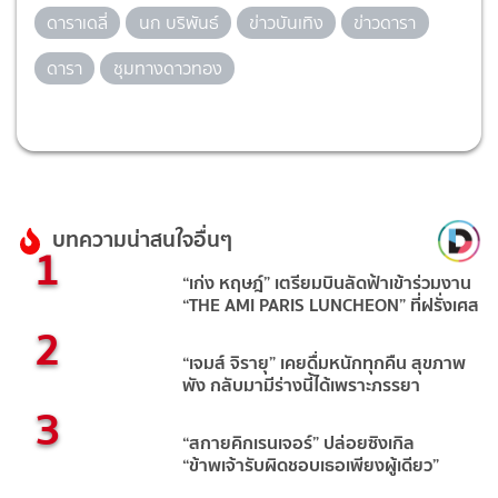
ดาราเดลี่
นก บริพันธ์
ข่าวบันเทิง
ข่าวดารา
ดารา
ชุมทางดาวทอง
บทความน่าสนใจอื่นๆ
1
“เก่ง หฤษฎ์” เตรียมบินลัดฟ้าเข้าร่วมงาน
“THE AMI PARIS LUNCHEON” ที่ฝรั่งเศส
2
“เจมส์ จิรายุ” เคยดื่มหนักทุกคืน สุขภาพ
พัง กลับมามีร่างนี้ได้เพราะภรรยา
3
“สกายคิกเรนเจอร์” ปล่อยซิงเกิล
“ข้าพเจ้ารับผิดชอบเธอเพียงผู้เดียว”