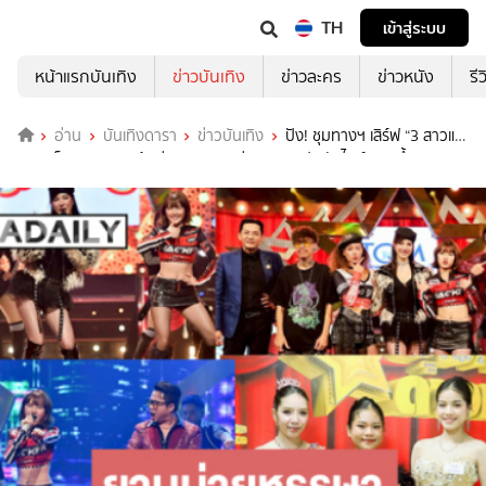
TH
เข้าสู่ระบบ
หน้าแรกบันเทิง
ข่าวบันเทิง
ข่าวละคร
ข่าวหนัง
รี
อ่าน
บันเทิงดารา
ข่าวบันเทิง
ปัง! ชุมทางฯ เสิร์ฟ “3 สาวแซ่
บ vs เอ็ม เทพบุตร” ลุ้นต่อ 4 สาวลูกทุ่งเยาวชนประชันไมค์เพลงซึ้ง