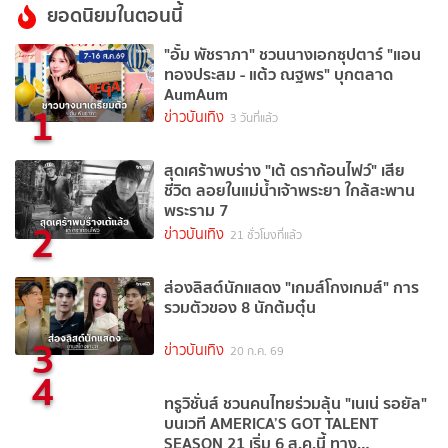
ยอดนิยมในตอนนี้
"อั้ม พัชราภา" ชวนนางเอกซุปตาร์ "แอน
ทองประสม - แต้ว ณฐพร" บุกตลาด
AumAum
1
ข่าวบันเทิง
3 วันที่แล้ว
สุดเศร้าพบร่าง "เต้ ดราก้อนไฟว์" เสีย
ชีวิต ลอยในแม่น้ำเจ้าพระยา ใกล้สะพาน
พระราม 7
2
ข่าวบันเทิง
21 ชั่วโมงที่แล้ว
ส่องลิสต์นักแสดง "เกมส์โกงเกมส์" การ
รวมตัวของ 8 นักต้มตุ๋น
3
ข่าวบันเทิง
20 ก.ค. 69
4
ทรูวิชั่นส์ ชวนคนไทยร่วมลุ้น "เนเน่ รอยัล"
บนเวที AMERICA’S GOT TALENT
SEASON 21 เริ่ม 6 ส.ค.นี้ ทาง