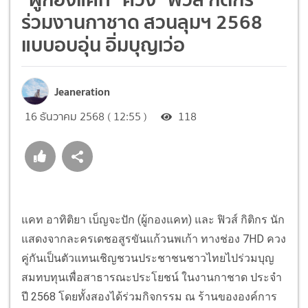
ร่วมงานกาชาด สวนลุมฯ 2568
แบบอบอุ่น อิ่มบุญเว่อ
Jeaneration
16 ธันวาคม 2568 ( 12:55 )
118
แคท อาทิติยา
เบ็ญ
จะปัก
(ผู้กองแค
ท
) และ
ฟิวส์
กิ
ติกร
นัก
แสดง
จากละครเดชอสูรขันแก้วนพเก้า
ทางช่อง
7HD
ควง
คู่กันเป็นตัวแทนเชิญชวนประชาชนชาวไทยไปร่วมบุญ
สมทบทุนเพื่อสาธารณะประโยชน์
ในงานกาชาด ประจำ
ปี
2568
โดยทั้งสองได้ร่วมกิจกรรม ณ ร้านขององค์การ