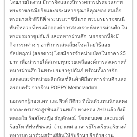
โดย
ภายใน
งาน มีการจัดแสดง
นิทรรศการประมวลภาพ
พระราชกรณียกิจและพระมหากรุณาธิคุณของ สมเด็จ
พระนางเจ้าสิริกิติ์ พระบรมราชินีนาถ พระบรมราชชนนี
พันปีหลวง ที่ทรงมีต่อองค์การสงเคราะห์ทหารผ่านศึก ใน
พระบรมราชูปถัมภ์ และทหารผ่านศึก
นอกจากนี้ยัง
มี
กิจกรรมต่าง ๆ อาทิ การเล่นเสี่ยงโชคโดยวิธีสอย
กัลปพฤกษ์ (สอยดาว) โดย
มีการ
จำหน่ายบัตรในราคา
25
บาท
เพื่อนำรายได้สมทบทุนช่วยเหลือ
องค์การสงเคราะห์
ทหารผ่านศึก ในพระบรมราชูปถัมภ์ พร้อมทั้งการจัด
แสดงและจำหน่ายผลิตภัณฑ์สินค้าฝีมือทหารผ่านศึกและ
ครอบครัว จากร้าน
POPPY Memorandum
นอกจาก
ผู้กองแคท และฟิวส์
กิ
ติกร
ที่เป็นตัวแทน
นักแสดง
จากละครเดชอสูรขันแก้วนพเก้า
ทางช่อง
7HD
แล้ว
ยังมี
พลอยใส ร้อยโทหญิง ธัญลักษณ์ โชคธนเดช และ
แบงค์
ร้อยโท
ทัฬห
ทัชพง
ษ์
จำปาเทศ อาจารย์โรงเรียนดุริยางค์
ทหารบก มาร่วมสร้างสีสันให้กับร้านฯ อีกด้วย
งาน