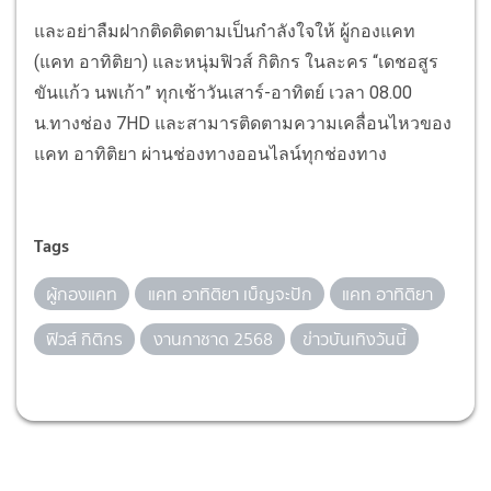
และอย่าลืมฝากติด
ติดตามเป็นกำลังใจให้ ผู้กองแค
ท
(แค
ท
อาทิติยา)
และหนุ่มฟิวส์
กิ
ติกร
ในละคร
“
เดชอสูร
ขันแก้ว
นพเก้า
”
ทุกเช้า
วันเสาร์
-
อาทิตย์
เวลา
08.00
น
.
ทางช่อง
7HD
และสามาร
ติดตามความเคลื่อนไหว
ของ
แคท อาทิติยา
ผ่านช่องทางออนไลน์ทุกช่องทาง
Tags
ผู้กองแคท
แคท อาทิติยา เบ็ญจะปัก
แคท อาทิติยา
ฟิวส์ กิติกร
งานกาชาด 2568
ข่าวบันเทิงวันนี้