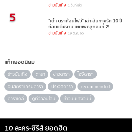
TrueVisions NOW
ข่าวบันเทิง
1 วันที่แล้ว
5
"เต๋า ดราก้อนไฟว์" เล่าเส้นทางรัก 10 ปี
ก่อนแต่งงาน เผยเพศลูกคนที่ 2!
ข่าวบันเทิง
19 ต.ค. 65
แท็กยอดนิยม
ข่าวบันเทิง
ดารา
ข่าวดารา
ไอจีดารา
อินสตราแกรมดารา
ประวัติดารา
recommended
ดาราเดลี่
ดูทีวีออนไลน์
ข่าวบันเทิงวันนี้
10 ละคร-ซีรีส์ ยอดฮิต