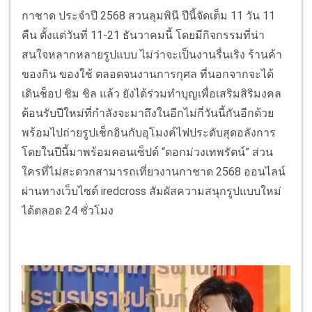
กาชาด ประจำปี
2568
สวนลุมพินี ปีนี้จัดเต็ม
11
วัน
11
คืน
ตั้งแต่วันที่
11-21
ธันวาคมนี้
โดย
มีกิจกรรมที่น่า
สนใจหลากหลายรูปแบบ ไม่ว่าจะเป็นงานรื่นเริง ร้านค้า
ของกิน ของใช้ ตลอดจนงานการกุศล ที่นอกจากจะได้
เดิน
ช็
อป ชิม
ชิล
แล้ว ยังได้ร่วมทำบุญ
เพื่อ
เสริมสิริมงคล
ต้อนรับปีใหม่
ที่กำลังจะมาถึงในอีกไม่กี่วันนี้
กันอีกด้วย
พร้อมไป
ถ่ายรูปเช็กอินกับอุโมงค์ไฟประดับสุดอลังการ
โดยในปีนี้มาพร้อมคอนเซ
็ปต์
“
ดอกม่วงเทพรัตน์
”
ส่วน
ใครที่ไม่สะดวกสามารถเที่ยวงานกาชาด 2568 ออนไลน์
ผ่านทางเว็บไซต์
iredcross
สัมผัสความสนุกรูปแบบใหม่
ได้ตลอด 24 ชั่วโมง