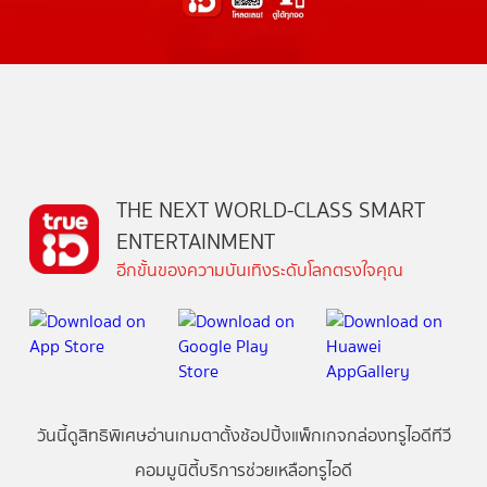
THE NEXT WORLD-CLASS SMART
ENTERTAINMENT
อีกขั้นของความบันเทิงระดับโลกตรงใจคุณ
วันนี้
ดู
สิทธิพิเศษ
อ่าน
เกม
ตาตั้ง
ช้อปปิ้ง
แพ็กเกจ
กล่องทรูไอดีทีวี
คอมมูนิตี้
บริการช่วยเหลือทรูไอดี