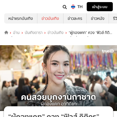
TH
เข้าสู่ระบบ
หน้าแรกบันเทิง
ข่าวบันเทิง
ข่าวละคร
ข่าวหนัง
รี
อ่าน
บันเทิงดารา
ข่าวบันเทิง
“ผู้กองแคท” ควง “ฟิวส์ กิติ
กร” ร่วมงานกาชาด สวนลุมฯ 2568 แบบอบอุ่น อิ่มบุญเว่อ
“ผู้กองแคท” ควง “ฟิวส์ กิติกร”