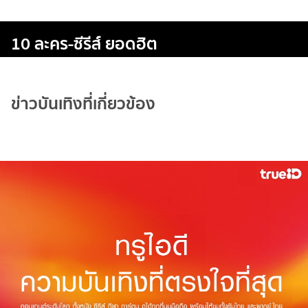
10 ละคร-ซีรีส์ ยอดฮิต
ข่าวบันเทิงที่เกี่ยวข้อง