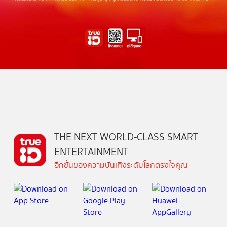
THE NEXT WORLD-CLASS SMART
ENTERTAINMENT
อีกขั้นของความบันเทิงระดับโลกตรงใจคุณ