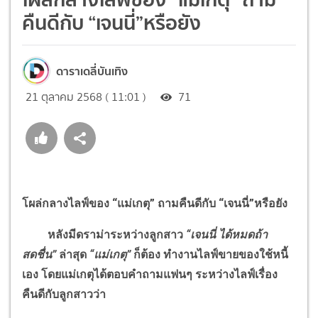
คืนดีกับ “เจนนี่”หรือยัง
ดาราเดลี่บันเทิง
21 ตุลาคม 2568 ( 11:01 )
71
โผล่กลางไลฟ์ของ
“
แม่เกตุ
”
ถามคืนดีกับ
“
เจนนี่
”
หรือยัง
หลังมีดราม่าระหว่างลูกสาว
“
เจนนี่ ได้หมดถ้า
สดชื่น
”
ล่าสุด
“
แม่เกตุ
”
ก็ต้อง ทำงานไลฟ์ขายของใช้หนี้
เอง โดยแม่เกตุได้ตอบคำถามแฟนๆ ระหว่างไลฟ์เรื่อง
คืนดีกับลูกสาวว่า