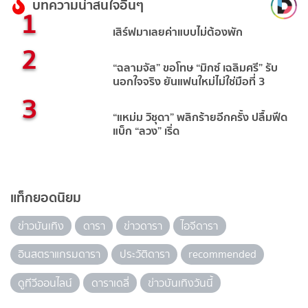
บทความน่าสนใจอื่นๆ
1
เสิร์ฟมาเลยค่าแบบไม่ต้องพัก
2
“ฉลามจัส” ขอโทษ “มิกซ์ เฉลิมศรี” รับ
นอกใจจริง ยันแฟนใหม่ไม่ใช่มือที่ 3
3
“แหม่ม วิชุดา” พลิกร้ายอีกครั้ง ปลื้มฟีด
แบ็ก “ลวง” เริ่ด
แท็กยอดนิยม
ข่าวบันเทิง
ดารา
ข่าวดารา
ไอจีดารา
อินสตราแกรมดารา
ประวัติดารา
recommended
ดูทีวีออนไลน์
ดาราเดลี่
ข่าวบันเทิงวันนี้