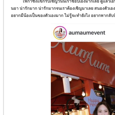
โพก้าซังแขกรับเชิญวันนี้เราชอบเองมากเลย ดูแล้วเอ็นดูจ
นอา น่ารักมาก น่ารักมากจนเราต้องเชิญมาเลย สนองตัวเองอ
อยากมีน้องเป็นของตัวเองมาก ไม่รู้จะทำยังไง อยากพากลับบ