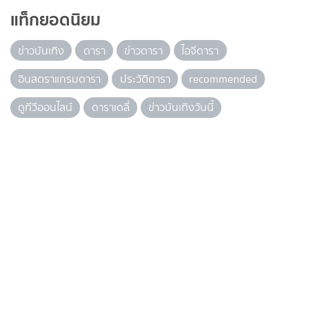
แท็กยอดนิยม
ข่าวบันเทิง
ดารา
ข่าวดารา
ไอจีดารา
อินสตราแกรมดารา
ประวัติดารา
recommended
ดูทีวีออนไลน์
ดาราเดลี่
ข่าวบันเทิงวันนี้