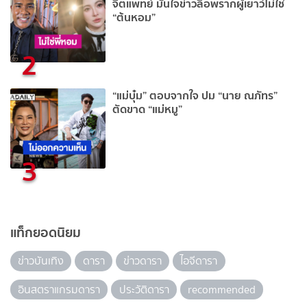
จิตแพทย์ มั่นใจข่าวลือพรากผู้เยาว์ไม่ใช่
“ต้นหอม”
2
“แม่บุ๋ม” ตอบจากใจ ปม “นาย ณภัทร”
ตัดขาด “แม่หมู”
3
แท็กยอดนิยม
ข่าวบันเทิง
ดารา
ข่าวดารา
ไอจีดารา
อินสตราแกรมดารา
ประวัติดารา
recommended