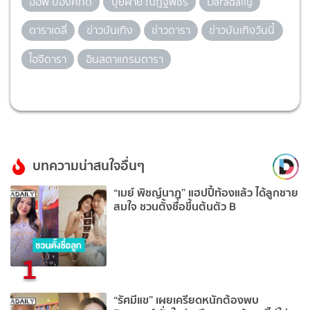
อ๊อฟ ปองศักดิ์
ปุยฝ้าย ณัฎฐพัชร์
Daradaily
ดาราเดลี่
ข่าวบันเทิง
ข่าวดารา
ข่าวบันเทิงวันนี้
ไอจีดารา
อินสตาแกรมดารา
บทความน่าสนใจอื่นๆ
“เมย์ พิชญ์นาฏ” แฮปปี้ท้องแล้ว ได้ลูกชาย
สมใจ ชวนตั้งชื่อขึ้นต้นตัว B
1
“รัศมีแข” เผยเครียดหนักต้องพบ