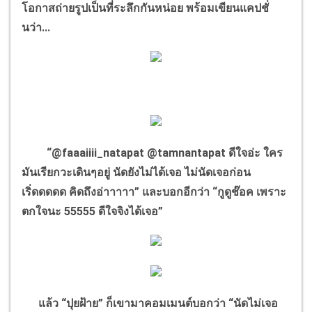
โอกาสถ่ายรูปเป็นที่ระลึกกันหน่อย พร้อมเขียนแคปชั่
นว่า...
“@faaaiiii_natapat @tamnantapat ดีใจอ่ะ ใคร
มันเรียกวะเดินๆอยู่ นัดยังไม่ได้เจอ ไม่นัดเจอก่อน
เริ่ดดดดด คิดถึงอ่าาาาา” และบอกอีกว่า “กูดูช๊อค เพราะ
ตกใจนะ 55555 ดีใจจิงได้เจอ”
แล้ว “ปุยฝ้าย” ก็เขามาคอมเมนต์บอกว่า “นัดไม่เจอ