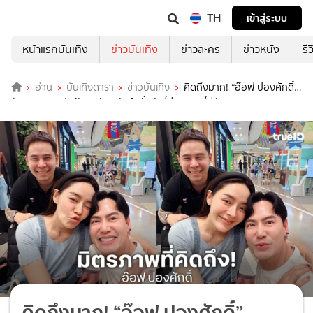
TH
เข้าสู่ระบบ
หน้าแรกบันเทิง
ข่าวบันเทิง
ข่าวละคร
ข่าวหนัง
รี
อ่าน
บันเทิงดารา
ข่าวบันเทิง
คิดถึงมาก! “อ๊อฟ ปองศักดิ์”
บังเอิญเจอ “ปุยฝ้าย ณัฎฐพัชร์” ลั่นนัดไม่เจอ เจอไม่นัด
คิดถึงมาก! “อ๊อฟ ปองศักดิ์”