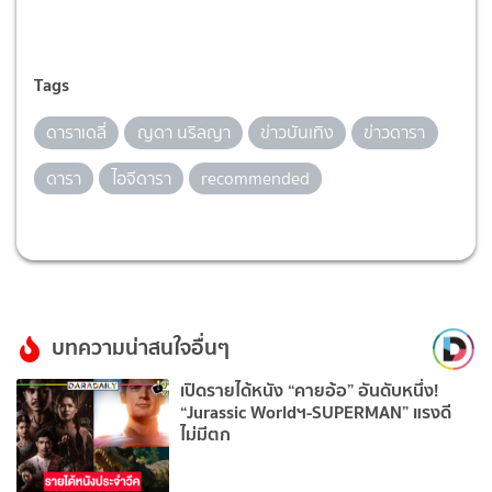
Tags
ดาราเดลี่
ญดา นริลญา
ข่าวบันเทิง
ข่าวดารา
ดารา
ไอจีดารา
recommended
บทความน่าสนใจอื่นๆ
เปิดรายได้หนัง “คายอ้อ” อันดับหนึ่ง!
“Jurassic Worldฯ-SUPERMAN” แรงดี
ไม่มีตก