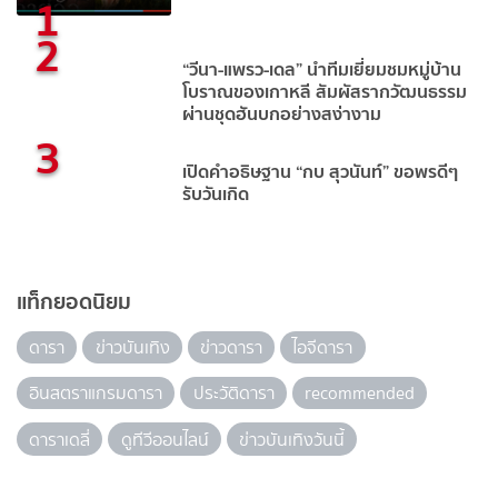
1
2
“วีนา-แพรว-เดล” นำทีมเยี่ยมชมหมู่บ้าน
โบราณของเกาหลี สัมผัสรากวัฒนธรรม
ผ่านชุดฮันบกอย่างสง่างาม
3
เปิดคำอธิษฐาน “กบ สุวนันท์” ขอพรดีๆ
รับวันเกิด
แท็กยอดนิยม
ดารา
ข่าวบันเทิง
ข่าวดารา
ไอจีดารา
อินสตราแกรมดารา
ประวัติดารา
recommended
ดาราเดลี่
ดูทีวีออนไลน์
ข่าวบันเทิงวันนี้