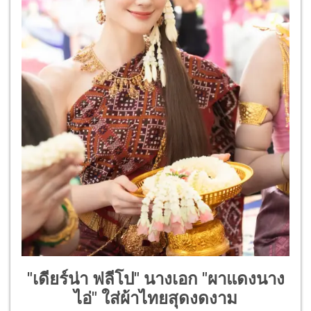
"เดียร์น่า ฟลีโป" นางเอก "ผาแดงนาง
ไอ่" ใส่ผ้าไทยสุดงดงาม