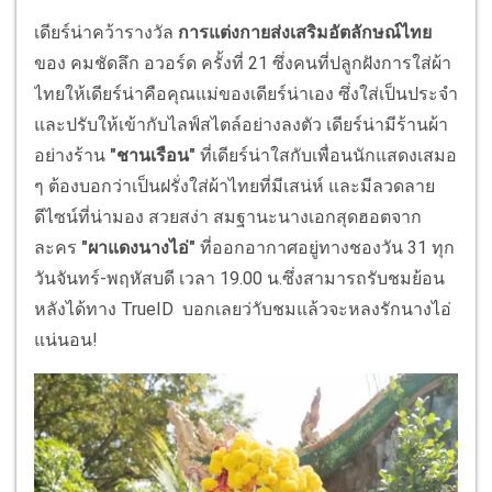
เดียร์น่าคว้ารางวัล
การแต่งกายส่งเสริมอัตลักษณ์ไทย
ของ คมชัดลึก อวอร์ด ครั้งที่ 21 ซึ่งคนที่ปลูกฝังการใส่ผ้า
ไทยให้เดียร์น่าคือคุณแม่ของเดียร์น่าเอง ซึ่งใส่เป็นประจำ
และปรับให้เข้ากับไลฟ์สไตล์อย่างลงตัว เดียร์น่ามีร้านผ้า
อย่างร้าน
"ชานเรือน"
ที่เดียร์น่าใสกับเพื่อนนักแสดงเสมอ
ๆ ต้องบอกว่าเป็นฝรั่งใส่ผ้าไทยที่มีเสน่ห์ และมีลวดลาย
ดีไซน์ที่น่ามอง สวยสง่า สมฐานะนางเอกสุดฮอตจาก
ละคร
"ผาแดงนางไอ่"
ที่ออกอากาศอยู่ทางชองวัน 31 ทุก
วันจันทร์-พฤหัสบดี เวลา 19.00 น.ซึ่งสามารถรับชมย้อน
หลังได้ทาง TrueID บอกเลยว่าับชมแล้วจะหลงรักนางไอ่
แน่นอน!