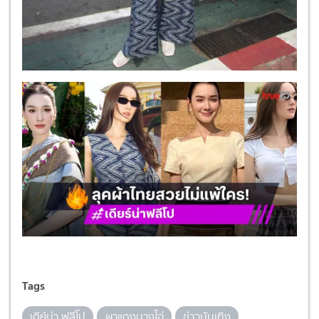
Tags
เดีย์น่า ฟลีโป
ผาแดงนางไอ่
ข่าวบันเทิง