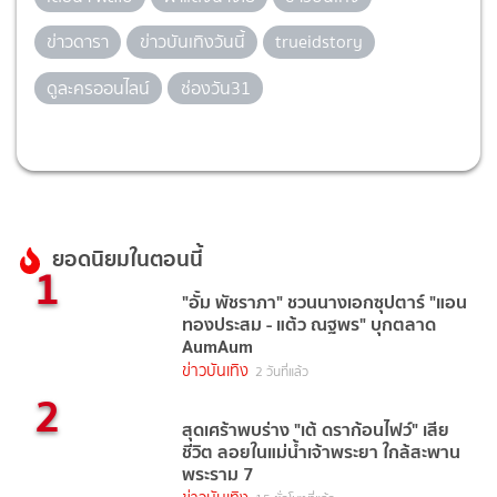
ข่าวดารา
ข่าวบันเทิงวันนี้
trueidstory
ดูละครออนไลน์
ช่องวัน31
ยอดนิยมในตอนนี้
1
"อั้ม พัชราภา" ชวนนางเอกซุปตาร์ "แอน
ทองประสม - แต้ว ณฐพร" บุกตลาด
AumAum
ข่าวบันเทิง
2 วันที่แล้ว
2
สุดเศร้าพบร่าง "เต้ ดราก้อนไฟว์" เสีย
ชีวิต ลอยในแม่น้ำเจ้าพระยา ใกล้สะพาน
พระราม 7