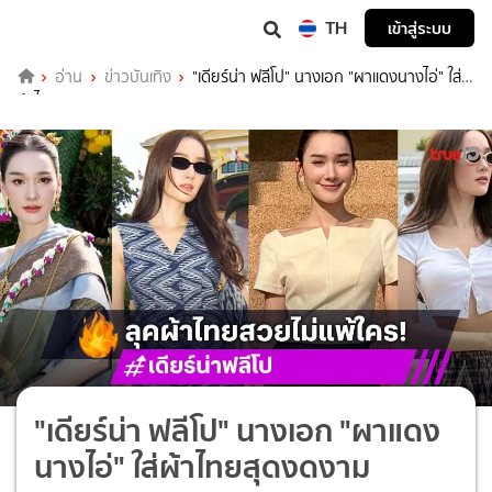
TH
เข้าสู่ระบบ
อ่าน
ข่าวบันเทิง
"เดียร์น่า ฟลีโป" นางเอก "ผาแดงนางไอ่" ใส่
ผ้าไทยสุดงดงาม
"เดียร์น่า ฟลีโป" นางเอก "ผาแดง
นางไอ่" ใส่ผ้าไทยสุดงดงาม