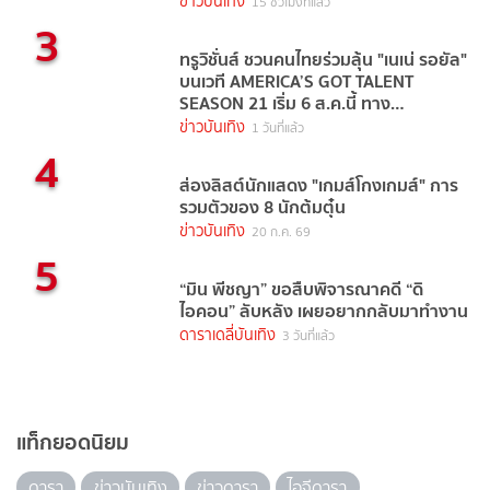
ข่าวบันเทิง
15 ชั่วโมงที่แล้ว
3
ทรูวิชั่นส์ ชวนคนไทยร่วมลุ้น "เนเน่ รอยัล"
บนเวที AMERICA’S GOT TALENT
SEASON 21 เริ่ม 6 ส.ค.นี้ ทาง
TrueVisions NOW
ข่าวบันเทิง
1 วันที่แล้ว
4
ส่องลิสต์นักแสดง "เกมส์โกงเกมส์" การ
รวมตัวของ 8 นักต้มตุ๋น
ข่าวบันเทิง
20 ก.ค. 69
5
“มิน พีชญา” ขอสืบพิจารณาคดี “ดิ
ไอคอน” ลับหลัง เผยอยากกลับมาทำงาน
ดาราเดลี่บันเทิง
3 วันที่แล้ว
แท็กยอดนิยม
ดารา
ข่าวบันเทิง
ข่าวดารา
ไอจีดารา