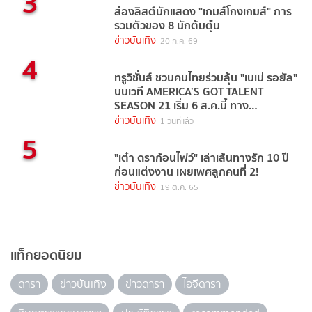
3
ส่องลิสต์นักแสดง "เกมส์โกงเกมส์" การ
รวมตัวของ 8 นักต้มตุ๋น
ข่าวบันเทิง
20 ก.ค. 69
4
ทรูวิชั่นส์ ชวนคนไทยร่วมลุ้น "เนเน่ รอยัล"
บนเวที AMERICA’S GOT TALENT
SEASON 21 เริ่ม 6 ส.ค.นี้ ทาง
TrueVisions NOW
ข่าวบันเทิง
1 วันที่แล้ว
5
"เต๋า ดราก้อนไฟว์" เล่าเส้นทางรัก 10 ปี
ก่อนแต่งงาน เผยเพศลูกคนที่ 2!
ข่าวบันเทิง
19 ต.ค. 65
แท็กยอดนิยม
ดารา
ข่าวบันเทิง
ข่าวดารา
ไอจีดารา