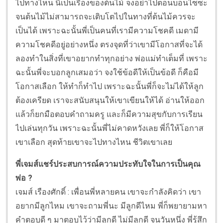
ไปทางไหน นี่เป็นเรื่องของต้นไม้ จงอย่าไปตอนบอนไซซะ
จนต้นไม้ไม่สามารถจะเติบโตไปในทางที่ต้นไม้ควรจะ
เป็นได้ เพราะฉะนั้นพี่เป็นคนที่เรามีความโชคดี เมดามี
ความโชคดีอยู่อย่างหนึ่ง ตรงจุดที่ว่าเขามีโอกาสที่จะได้
ลองทำในสิ่งที่เขาอยากทำทุกอย่าง พ่อแม่ทำเต็มที่ เพราะ
ฉะนั้นพี่จะบอกลูกเสมอว่า จงใช้ข้อดีให้เป็นข้อดี ก็คือมี
โอกาสเลือก ให้ทำก็ทำไป เพราะฉะนั้นพี่ก็จะไม่ได้ให้ลูก
ต้องเครียด เราจะสนับสนุนให้เขาเขียนให้ได้ อ่านให้ออก
แล้วก็ยกมือตอบคำถามครู และก็มีความสุขกับการเรียน
ไปเล่นทุกวัน เพราะฉะนั้นพี่ไม่คาดหวังเลย พี่ก็ให้โอกาส
เขาเลือก สุดท้ายเขาจะไปทางไหน ชีวิตเขาเลย
พี่เจมส์แชร์ประสบการณ์ความประทับใจในการเป็นคุณ
พ่อ ?
เจมส์ เรืองศักดิ์ : เพื่อนพี่หลายคน เขาจะกำลังคิดว่า เขา
อยากมีลูกไหม เขาจะถามพี่นะ มีลูกดีไหม พี่ก็พยายามหา
คำตอบดี ๆ มาตอบไว้ว่ามีลูกดี ไม่มีลูกดี จนวันหนึ่ง พี่รู้สึก