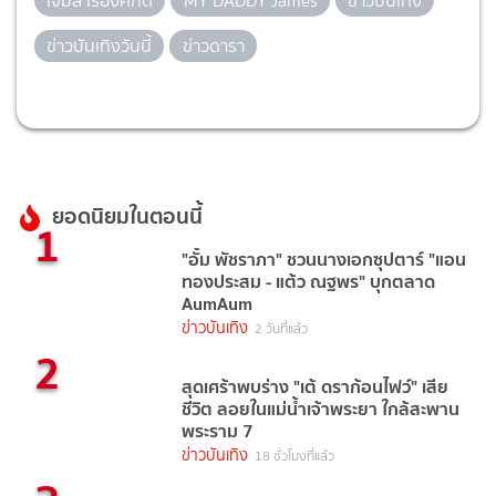
เจมส์ เรืองศักดิ์
MY DADDY James
ข่าวบันเทิง
ข่าวบันเทิงวันนี้
ข่าวดารา
ยอดนิยมในตอนนี้
1
"อั้ม พัชราภา" ชวนนางเอกซุปตาร์ "แอน
ทองประสม - แต้ว ณฐพร" บุกตลาด
AumAum
ข่าวบันเทิง
2 วันที่แล้ว
2
สุดเศร้าพบร่าง "เต้ ดราก้อนไฟว์" เสีย
ชีวิต ลอยในแม่น้ำเจ้าพระยา ใกล้สะพาน
พระราม 7
ข่าวบันเทิง
18 ชั่วโมงที่แล้ว