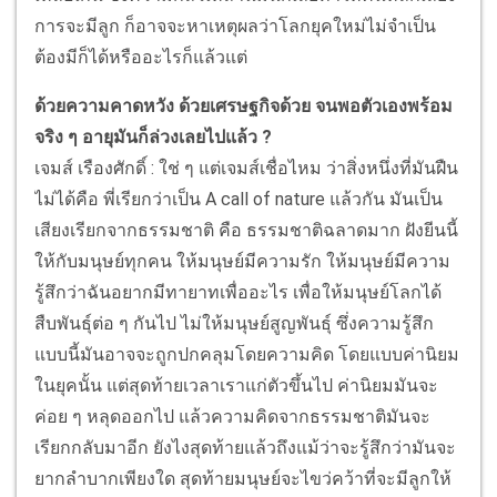
การจะมีลูก ก็อาจจะหาเหตุผลว่าโลกยุคใหม่ไม่จำเป็น
ต้องมีก็ได้หรืออะไรก็แล้วแต่
ด้วยความคาดหวัง ด้วยเศรษฐกิจด้วย จนพอตัวเองพร้อม
จริง ๆ อายุมันก็ล่วงเลยไปแล้ว ?
เจมส์ เรืองศักดิ์ : ใช่ ๆ แต่เจมส์เชื่อไหม ว่าสิ่งหนึ่งที่มันฝืน
ไม่ได้คือ พี่เรียกว่าเป็น A call of nature แล้วกัน มันเป็น
เสียงเรียกจากธรรมชาติ คือ ธรรมชาติฉลาดมาก ฝังยีนนี้
ให้กับมนุษย์ทุกคน ให้มนุษย์มีความรัก ให้มนุษย์มีความ
รู้สึกว่าฉันอยากมีทายาทเพื่ออะไร เพื่อให้มนุษย์โลกได้
สืบพันธุ์ต่อ ๆ กันไป ไม่ให้มนุษย์สูญพันธุ์ ซึ่งความรู้สึก
แบบนี้มันอาจจะถูกปกคลุมโดยความคิด โดยแบบค่านิยม
ในยุคนั้น แต่สุดท้ายเวลาเราแก่ตัวขึ้นไป ค่านิยมมันจะ
ค่อย ๆ หลุดออกไป แล้วความคิดจากธรรมชาติมันจะ
เรียกกลับมาอีก ยังไงสุดท้ายแล้วถึงแม้ว่าจะรู้สึกว่ามันจะ
ยากลำบากเพียงใด สุดท้ายมนุษย์จะไขว่คว้าที่จะมีลูกให้