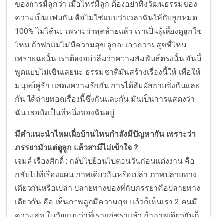
ของการมีลูกว่า เมื่อไหร่มีลูก ต้องอย่าทิ้งวัฒนธรรมของ
ความเป็นแฟนกัน คือไม่ใช่แบบว่าเวลาฉันให้กับลูกหมด
100% ไม่ได้นะ เพราะว่าสุดท้ายแล้ว เราเป็นผู้เลี้ยงดูลูกใช่
ไหม ถ้าพ่อแม่ไม่มีความสุข ลูกจะเอาความสุขที่ไหน
เพราะฉะนั้น เราต้องอย่าลืมว่าความสัมพันธ์ตรงนั้น อันนี้
พูดแบบไม่เขินเลยนะ ธรรมชาติมันสร้างเรื่องนี้ให้ เพื่อให้
มนุษย์คู่รัก แสดงความรักกัน การได้สัมผัสกายซึ่งกันและ
กัน ได้ถ่ายทอดเรื่องนี้ซึ่งกันและกัน มันเป็นการแสดงว่า
ฉัน เธอยังเป็นที่หนึ่งของฉันอยู่
มีคำแนะนำไหมเผื่อบ้านไหนกำลังมีปัญหากัน เพราะว่า
ภรรยามัวแต่ดูลูก แล้วสามีไม่เข้าใจ ?
เจมส์ เรืองศักดิ์ : กลับไปย้อนไปตอนวันก่อนแต่งงาน คือ
กลับไปที่เรื่องแผน ภาพเดียวกันหรือเปล่า ภาพปลายทาง
เดียวกันหรือเปล่า ปลายทางของพี่กับภรรยาคือปลายทาง
เดียวกัน คือ เห็นภาพลูกมีความสุข แล้วก็เห็นเรา 2 คนมี
ความสุข ในวัยแบบว่าที่เราแก่ชราแล้ว ถ้าภาพเดียวกันก็