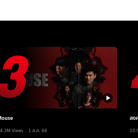
Mouse
สง
4.3M
Views
1 ส.ค. 68
10.