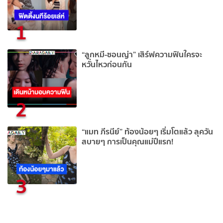
1
“ลูกหมี-ซอนญ่า” เสิร์ฟความฟินใครจะ
หวั่นไหวก่อนกัน
2
“แมท ภีรนีย์” ท้องน้อยๆ เริ่มโตแล้ว ลุควัน
สบายๆ การเป็นคุณแม่ปีแรก!
3