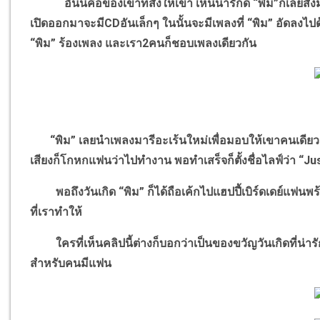
อันนี้คือของเขาที่สั่งให้เขา เห็นน่ารักดี “พิม”ก็เลยสั่งม
เปิดออกมาจะมีCDอันเล็กๆ ในนั้นจะมีเพลงที่ “พิม” อัดลงไ
“พิม” ร้องเพลง และเรา2คนก็ชอบเพลงเดียวกัน
“พิม” เลยนำเพลงมารีอะเร้นใหม่เพื่อมอบให้เขาคนเดียว คือ
เสียงก็โกหกแฟนว่าไปทำงาน พอทำเสร็จก็ตั้งชื่อไลฟ์ว่า “Ju
พอถึงวันเกิด “พิม” ก็ได้ถือเค้กไปแฮปปี้เบิร์ดเดย์แฟนพ
ที่เราทำให้
ใครที่เห็นคลิปนี้ต่างก็บอกว่าเป็นของขวัญวันเกิดที่น่ารัก
สำหรับคนมีแฟน