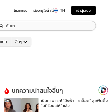
TH
เข้าสู่ระบบ
โหลดแอป
กล่องทรูไอดี ทีวี
ระเทศ
อื่นๆ
บทความน่าสนใจอื่นๆ
เปิดภาพแรก! “อิงฟ้า - ชาล็อต” ลุยฟิตติ้ง
“นทีร้อยเล่ห์” แล้ว