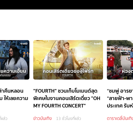
เล่าคืนหลอน
"FOURTH" ชวนเก็บโมเมนต์สุด
“ชมพู่ อารย
ลม ให้เลยความ
พิเศษในงานคอนเสิร์ตเดี่ยว "OH
“สายฟ้า-พาย
MY FOURTH CONCERT"
ประเทศ รับห่
ข่าวบันเทิง
ดาราเดลี่บันเทิ
ี่แล้ว
13 ชั่วโมงที่แล้ว