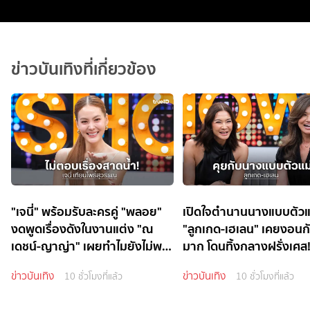
ข่าวบันเทิงที่เกี่ยวข้อง
"เจนี่" พร้อมรับละครคู่ "พลอย"
เปิดใจตำนานนางแบบตัวแ
งดพูดเรื่องดังในงานแต่ง "ณ
"ลูกเกด-เฮเลน" เคยงอนก
เดชน์-ญาญ่า" เผยทำไมยังไม่พริ
มาก โดนทิ้งกลางฝรั่งเศส
อมเปิดใจรักใหม่
ข่าวบันเทิง
ข่าวบันเทิง
10 ชั่วโมงที่แล้ว
10 ชั่วโมงที่แล้ว