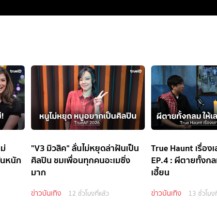
ม่
"V3 มิวสิค" ลั่นไม่หยุดล่าฝันเป็น
True Haunt เรื่อง
ันหนัก
ศิลปิน ชมเพื่อนทุกคนอะเมซิ่ง
EP.4 : ผีตายทั้งก
!
มาก
เฮี้ยน
ข่าวบันเทิง
ข่าวบันเทิง
12 ชั่วโมงที่แล้ว
13 ชั่วโมงท