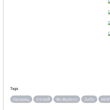
Tags
Daradaily
ดาราเดลี่
พิม พิมประภา
วันเกิด
NEW