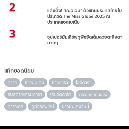
2
แต่งตั้ง! “เฌอเอม” ตัวแทนประเทศไทยไป
ประกวด The Miss Globe 2025 ณ
ประเทศแอลเบเนีย
3
ซุปเปอร์มัมเสิร์ฟทูพีชจัดเต็มสวยตะลึงตา
มากๆ
แท็กยอดนิยม
ดารา
ข่าวบันเทิง
ข่าวดารา
ไอจีดารา
อินสตราแกรมดารา
ประวัติดารา
recommended
ดาราเดลี่
ดูทีวีออนไลน์
ข่าวบันเทิงวันนี้