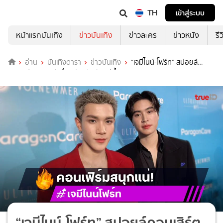
TH
เข้าสู่ระบบ
หน้าแรกบันเทิง
ข่าวบันเทิง
ข่าวละคร
ข่าวหนัง
รี
อ่าน
บันเทิงดารา
ข่าวบันเทิง
“เจมีไนน์-โฟร์ท” สปอยล์
คอนเสิร์ต สนุกแน่ เชื่อแฟนคลับต้องมีน้ำตา!
“เจมีไนน์-โฟร์ท” สปอยล์คอนเสิร์ต