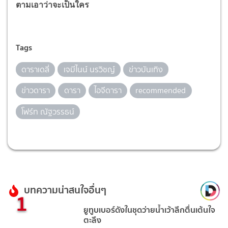
ตามเอาว่าจะเป็นใคร
Tags
ดาราเดลี่
เจมีไนน์ นรวิชญ์
ข่าวบันเทิง
ข่าวดารา
ดารา
ไอจีดารา
recommended
โฟร์ท ณัฐวรรธน์
บทความน่าสนใจอื่นๆ
1
ยูทูบเบอร์ดังในชุดว่ายน้ำเว้าลึกตื่นเต้นใจ
ตะลึง