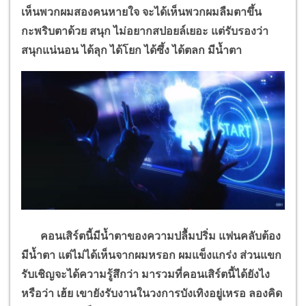
เห็นพวกผมสองคนหายใจ จะได้เห็นพวกผมลืมตาขึ้น
กะพริบตาด้วย สนุก ไม่อยากสปอยล์เยอะ แต่รับรองว่า
สนุกแน่นอน ได้ลุก ได้โยก ได้ซึ้ง ได้ตลก มีน้ำตา
คอนเสิร์ตนี้มีน้ำตาของความปลื้มปริ่ม แฟนคลับต้อง
มีน้ำตา แต่ไม่ได้เห็นจากผมหรอก ผมแข็งแกร่ง ส่วนแขก
รับเชิญจะได้ความรู้สึกว่า มารวมที่คอนเสิร์ตนี้ได้ยังไง
หรือว่า เฮ้ย เขายังรับงานในวงการบังเทิงอยู่เหรอ ลองคิด