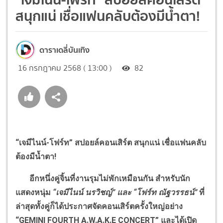
สนุกแน่ เชื่อแฟนคลับต้องมีน้ำตา!
ดาราเดลี่บันเทิง
16 กรกฎาคม 2568 ( 13:00 )
82
“
เจมีไนน์-โฟร์ท
”
สปอยล์คอนเสิร์ต สนุกแน่ เชื่อแฟนคลับ
ต้องมีน้ำตา!
อีกหนึ่งคู่จิ้นที่งานรุมไม่พักเหมือนกัน สำหรับนัก
แสดงหนุ่ม
“
เจมีไนน์ นรวิชญ์
”
และ
“
โฟร์ท ณัฐวรรธน์
”
ที่
ล่าสุดทั้งคู่ก็ได้ประกาศจัดคอนเสิร์ตครั้งใหญ่อย่าง
“GEMINI FOURTH A.W.A.K.E CONCERT”
และได้เปิด