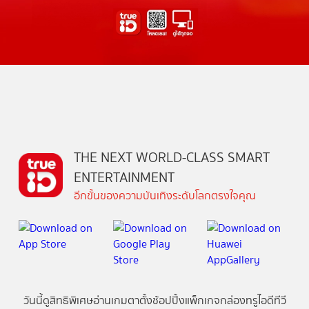
THE NEXT WORLD-CLASS SMART
ENTERTAINMENT
อีกขั้นของความบันเทิงระดับโลกตรงใจคุณ
วันนี้
ดู
สิทธิพิเศษ
อ่าน
เกม
ตาตั้ง
ช้อปปิ้ง
แพ็กเกจ
กล่องทรูไอดีทีวี