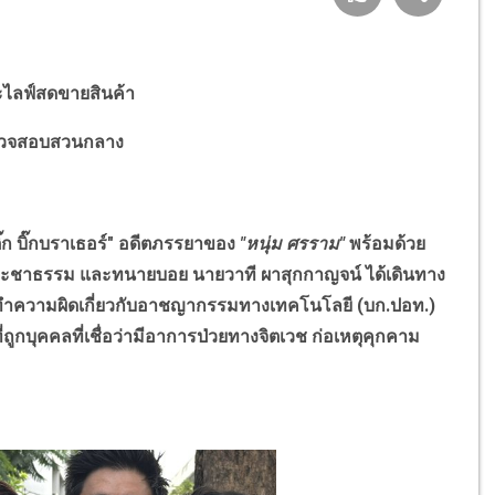
ะไลฟ์สดขายสินค้า
ำรวจสอบสวนกลาง
ิ๊ก บิ๊กบราเธอร์" อดีตภรรยาของ
"หนุ่ม ศรราม"
พร้อมด้วย
ประชาธรรม และทนายบอย นายวาที ผาสุกกาญจน์ ได้เดินทาง
ความผิดเกี่ยวกับอาชญากรรมทางเทคโนโลยี (บก.ปอท.)
กบุคคลที่เชื่อว่ามีอาการป่วยทางจิตเวช ก่อเหตุคุกคาม