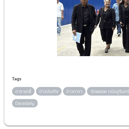
Tags
ดาราเดลี่
ข่าวบันเทิง
ข่าวดารา
กุ้งพลอย กนิษฐรินทร
Daradaily