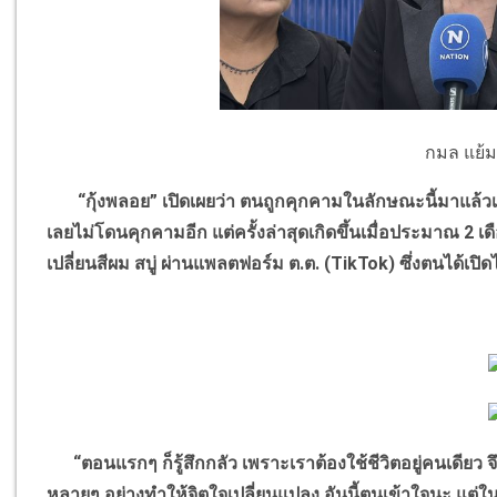
กมล แย้ม
“
กุ้งพลอย
”
เปิดเผยว่า ตนถูกคุกคามในลักษณะนี้มาแล้วเป็
เลยไม่โดนคุกคามอีก แต่ครั้งล่าสุดเกิดขึ้นเมื่อประมาณ
2
เด
เปลี่ยนสีผม สบู่ ผ่านแพลตฟอร์ม ต.ต. (
TikTok)
ซึ่งตนได้เปิ
“
ตอนแรกๆ ก็รู้สึกกลัว เพราะเราต้องใช้ชีวิตอยู่คนเดียว จ
หลายๆ อย่างทำให้จิตใจเปลี่ยนแปลง อันนี้ตนเข้าใจนะ แต่ใน