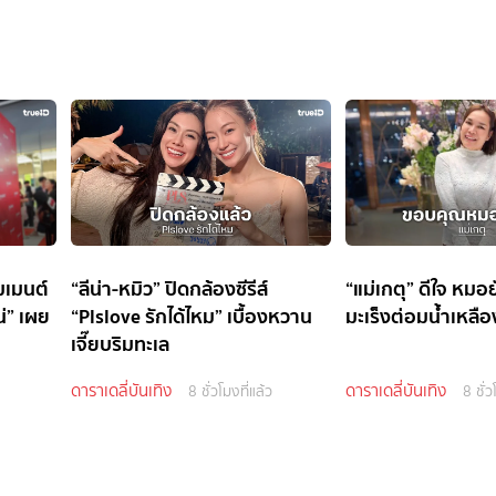
มเมนต์
“ลีน่า-หมิว” ปิดกล้องซีรีส์
“แม่เกตุ” ดีใจ หม
น่” เผย
“Plslove รักได้ไหม” เบื้องหวาน
มะเร็งต่อมน้ำเหลือ
เจี๊ยบริมทะเล
ดาราเดลี่บันเทิง
ดาราเดลี่บันเทิง
8 ชั่วโมงที่แล้ว
8 ชั่ว