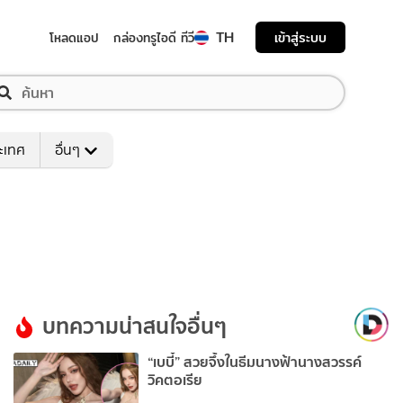
TH
เข้าสู่ระบบ
โหลดแอป
กล่องทรูไอดี ทีวี
ระเทศ
อื่นๆ
บทความน่าสนใจอื่นๆ
“เบบี๋” สวยจึ้งในธีมนางฟ้านางสวรรค์
วิคตอเรีย