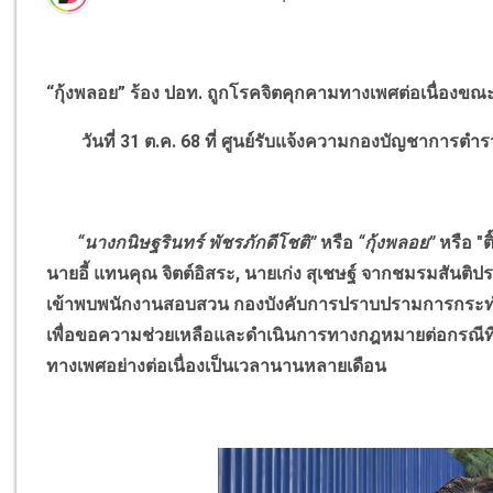
“
กุ้งพลอย
”
ร้อง ปอท. ถูกโรคจิตคุกคามทางเพศต่อเนื่องขณ
วันที่
31
ต.ค.
68
ที่ ศูนย์รับแจ้งความกองบัญชาการต
“
นางกนิษฐรินทร์ พัชรภักดีโชติ
”
หรือ
“
กุ้งพลอย
”
หรือ "ต
นายอี้ แทนคุณ จิตต์อิสระ
,
นายเก่ง สุเชษฐ์ จากชมรมสันติ
เข้าพบพนักงานสอบสวน กองบังคับการปราบปรามการกระทำ
เพื่อขอความช่วยเหลือและดำเนินการทางกฎหมายต่อกรณีที่ถู
ทางเพศอย่างต่อเนื่องเป็นเวลานานหลายเดือน