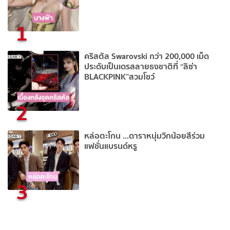
1
คริสตัล Swarovski กว่า 200,000 เม็ด
ประดับเป็นเดรสลายธงชาติที่ “ลิซ่า
BLACKPINK”สวมโชว์
2
หล่อตะโกน ...ดาราหนุ่มวิกน้อยสีร่วม
แฟชั่นแบรนด์หรู
3