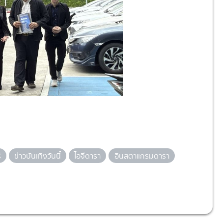
์
ข่าวบันเทิงวันนี้
ไอจีดารา
อินสตาแกรมดารา