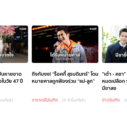
อยันหายขาด
ถึงกับงง! “ร็อคกี้ สุรบดินทร์” โดน
"เต๋า - คชา" 
งในวัย 47 ปี
หมายศาลถูกฟ้องร่วม “แม่-ลูก”
หมดเปลือก รั
มีขาลง
ดาราเดลี่บันเทิง
ข่าวบันเทิง
โมงที่แล้ว
10 ชั่วโมงที่แล้ว
10