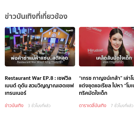
ข่าวบันเทิงที่เกี่ยวข้อง
Restaurant War EP.8 : เชฟวิล
“เกรซ กาญจน์เกล้า” เล่าโ
เมนต์ ดุดัน สวมวิญญาณเฮดเชฟ
แต่งชุดแอเรียล ไปหา “โมเ
เทรนเนอร์
ทริคมัดใจเด็ก
ข่าวบันเทิง
ดาราเดลี่บันเทิง
3 ชั่วโมงที่แล้ว
7 ชั่วโมงที่แล้ว