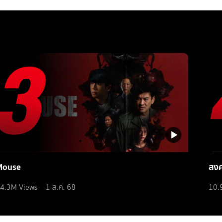
Mouse
สง
4.3M
Views
1 ส.ค. 68
10.