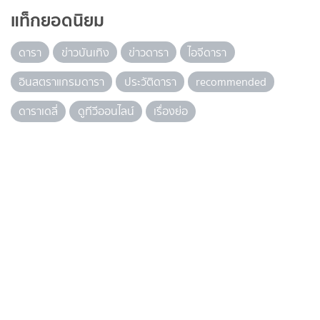
แท็กยอดนิยม
ดารา
ข่าวบันเทิง
ข่าวดารา
ไอจีดารา
อินสตราแกรมดารา
ประวัติดารา
recommended
ดาราเดลี่
ดูทีวีออนไลน์
เรื่องย่อ