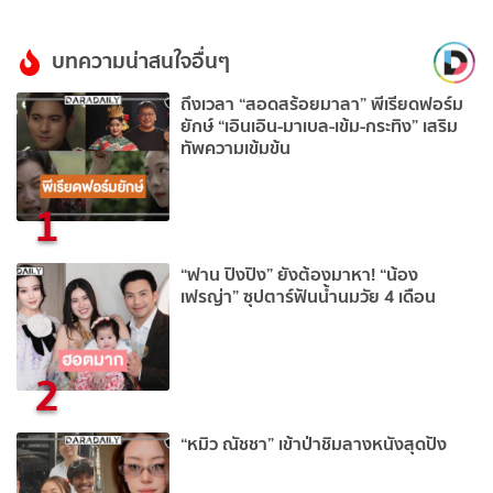
บทความน่าสนใจอื่นๆ
ถึงเวลา “สอดสร้อยมาลา” พีเรียดฟอร์ม
ยักษ์ “เอินเอิน-มาเบล-เข้ม-กระทิง” เสริม
ทัพความเข้มข้น
1
“ฟาน ปิงปิง” ยังต้องมาหา! “น้อง
เฟรญ่า” ซุปตาร์ฟันน้ำนมวัย 4 เดือน
2
“หมิว ณัชชา” เข้าป่าชิมลางหนังสุดปัง