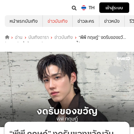
TH
เข้าสู่ระบบ
หน้าแรกบันเทิง
ข่าวบันเทิง
ข่าวละคร
ข่าวหนัง
รี
อ่าน
บันเทิงดารา
ข่าวบันเทิง
“พีพี กฤษฏ์” งดรับของขวัญ
วันเกิดประจำปี ชวนแฟนๆ สมทบทุนบริจาคให้ศิริราชมูลนิธิ
“พีพี กฤษฏ์” งดรับของขวัญวัน