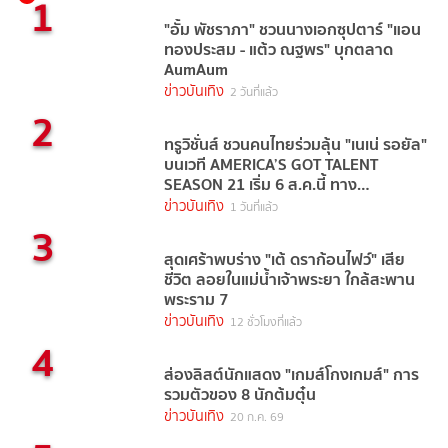
1
"อั้ม พัชราภา" ชวนนางเอกซุปตาร์ "แอน
ทองประสม - แต้ว ณฐพร" บุกตลาด
AumAum
ข่าวบันเทิง
2 วันที่แล้ว
2
ทรูวิชั่นส์ ชวนคนไทยร่วมลุ้น "เนเน่ รอยัล"
บนเวที AMERICA’S GOT TALENT
SEASON 21 เริ่ม 6 ส.ค.นี้ ทาง
TrueVisions NOW
ข่าวบันเทิง
1 วันที่แล้ว
3
สุดเศร้าพบร่าง "เต้ ดราก้อนไฟว์" เสีย
ชีวิต ลอยในแม่น้ำเจ้าพระยา ใกล้สะพาน
พระราม 7
ข่าวบันเทิง
12 ชั่วโมงที่แล้ว
4
ส่องลิสต์นักแสดง "เกมส์โกงเกมส์" การ
รวมตัวของ 8 นักต้มตุ๋น
ข่าวบันเทิง
20 ก.ค. 69