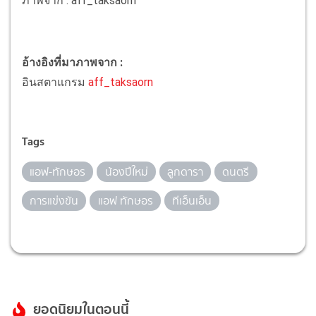
ภาพจาก : aff_taksaorn
อ้างอิงที่มาภาพจาก :
อินสตาแกรม
aff_taksaorn
Tags
แอฟ-ทักษอร
น้องปีใหม่
ลูกดารา
ดนตรี
การแข่งขัน
แอฟ ทักษอร
ทีเอ็นเอ็น
ยอดนิยมในตอนนี้