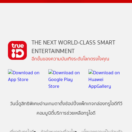
THE NEXT WORLD-CLASS SMART
ENTERTAINMENT
อีกขั้นของความบันเทิงระดับโลกตรงใจคุณ
วันนี้
ดู
สิทธิพิเศษ
อ่าน
เกม
ตาตั้ง
ช้อปปิ้ง
แพ็กเกจ
กล่องทรูไอดีทีวี
คอมมูนิตี้
บริการช่วยเหลือทรูไอดี