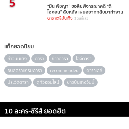
5
“มิน พีชญา” ขอสืบพิจารณาคดี “ดิ
ไอคอน” ลับหลัง เผยอยากกลับมาทำงาน
ดาราเดลี่บันเทิง
3 วันที่แล้ว
แท็กยอดนิยม
ข่าวบันเทิง
ดารา
ข่าวดารา
ไอจีดารา
อินสตราแกรมดารา
recommended
ดาราเดลี่
ประวัติดารา
ดูทีวีออนไลน์
ข่าวบันเทิงวันนี้
10 ละคร-ซีรีส์ ยอดฮิต