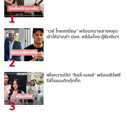
1
“เวย์ ไทยเทเนียม” พร้อมทนายสายหยุด
เข้าให้ปากคำ ปอศ. คดีฉ้อโกง-กู้ยืมเงินฯ
2
เพื่อความปัง! “ลิลลี่-เบลเล่” พร้อมเสิร์ฟซี
รีส์โรแมนติกกุ๊กกิ๊ก
3