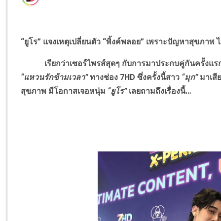
“ยูโร” แจงเหตุเปลี่ยนตัว “พิ้งค์พลอย” เพราะปัญหาสุขภาพ ไ
เรียกว่าเซอร์ไพรส์สุดๆ กับการมาประกบคู่กันครั้งแ
“แหวนรักข้ามเวลา”
ทางช่อง 7HD ซึ่งครั้งนี้สาว
“มุก”
มาเส
สุขภาพ มีโอกาสเจอหนุ่ม
“ยูโร”
เลยถามถึงเรื่องนี้…