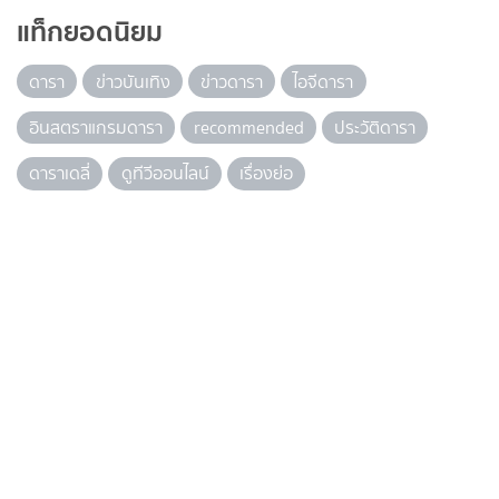
แท็กยอดนิยม
ดารา
ข่าวบันเทิง
ข่าวดารา
ไอจีดารา
อินสตราแกรมดารา
recommended
ประวัติดารา
ดาราเดลี่
ดูทีวีออนไลน์
เรื่องย่อ