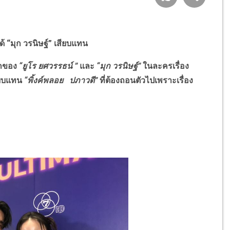
ด้ “มุก วรนิษฐ์” เสียบแทน
รกของ
“ยูโร ยศวรรธน์ ”
และ
“มุก วรนิษฐ์”
ในละครเรื่อง
ียบแทน
“พิ้งค์พลอย ปภาวดี”
ที่ต้องถอนตัวไปเพราะเรื่อง