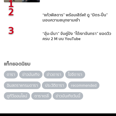
1
2
“แก้วพิสดาร” พร้อมเสิร์ฟ! ดู “มิตร-ปิ่น”
มอบความสนุกยามเช้า
3
“อุัม-มีนา” จับคู่ปัง “ใต้เงาจันทรา” ยอดวิว
ครบ 2 M บน YouTube
แท็กยอดนิยม
ดารา
ข่าวบันเทิง
ข่าวดารา
ไอจีดารา
อินสตราแกรมดารา
ประวัติดารา
recommended
ดูทีวีออนไลน์
ดาราเดลี่
ข่าวบันเทิงวันนี้