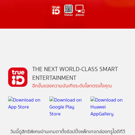
THE NEXT WORLD-CLASS SMART
ENTERTAINMENT
อีกขั้นของความบันเทิงระดับโลกตรงใจคุณ
วันนี้
ดู
สิทธิพิเศษ
อ่าน
เกม
ตาตั้ง
ช้อปปิ้ง
แพ็กเกจ
กล่องทรูไอดีทีวี