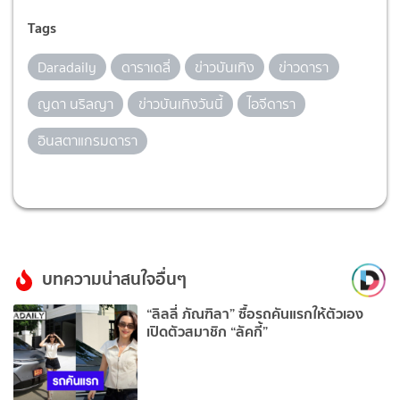
Tags
Daradaily
ดาราเดลี่
ข่าวบันเทิง
ข่าวดารา
ญดา นริลญา
ข่าวบันเทิงวันนี้
ไอจีดารา
อินสตาแกรมดารา
บทความน่าสนใจอื่นๆ
“ลิลลี่ ภัณฑิลา” ซื้อรถคันแรกให้ตัวเอง
เปิดตัวสมาชิก “ลัคกี้”