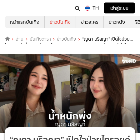
TH
เข้าสู่ระบบ
หน้าแรกบันเทิง
ข่าวบันเทิง
ข่าวละคร
ข่าวหนัง
รี
อ่าน
บันเทิงดารา
ข่าวบันเทิง
“ญดา นริลญา” เปิดใจป่วย
ไทรอยด์ทำน้ำหนักพุ่ง 5 กิโลฯ แจงปมคนทักหน้าเปลี่ยนบ่อยจนจำไม่ได้!
“ญดา นริลญา” เปิดใจป่วยไทรอยด์