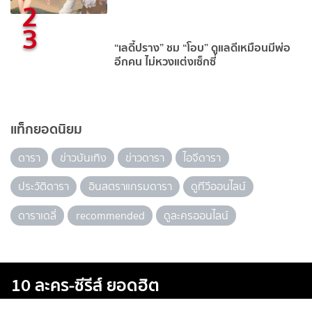
2
3
“เลดี้ปราง” ชม “โอบ” ดูแลดีเหมือนมีพ่อ
อีกคน ไม่หวงแต่งเซ็กซี่
แท็กยอดนิยม
ดารา
ข่าวบันเทิง
ข่าวดารา
ไอจีดารา
ประวัติดารา
อินสตราแกรมดารา
ดูทีวีออนไลน์
ดาราเดลี่
recommended
ดูละครออนไลน์
10 ละคร-ซีรีส์ ยอดฮิต