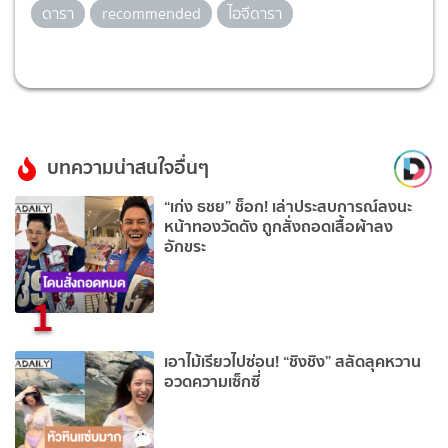
ดารา
recommended
ไอจีดารา
บทความน่าสนใจอื่นๆ
“เก่ง ธชย” ช็อก! เล่าประสบการณ์ลงนะ
หน้าทองวัดดัง ถูกสั่งถอดเสื้อผ้าลง
อักขระ
1
เอาไม้เรียวไปซ่อน! “ชิงชิง” สลัดลุคหวาน
อวดความเซ็กซี่