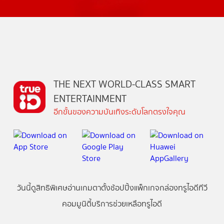
THE NEXT WORLD-CLASS SMART
ENTERTAINMENT
อีกขั้นของความบันเทิงระดับโลกตรงใจคุณ
วันนี้
ดู
สิทธิพิเศษ
อ่าน
เกม
ตาตั้ง
ช้อปปิ้ง
แพ็กเกจ
กล่องทรูไอดีทีวี
คอมมูนิตี้
บริการช่วยเหลือทรูไอดี