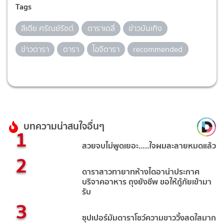
Tags
ลีเดีย ศรัณย์รัชต์
ดาราเดลี่
ข่าวบันเทิง
ข่าวดารา
ดารา
ไอจีดารา
recommended
บทความน่าสนใจอื่นๆ
1
สวยจบไม่พูดเยอะ…..ใจผมละลายหมดแล้ว
2
ดาราสาวทายาทห้างไดอาน่าประกาศ
บริจาคอาหาร ถุงยังชีพ ขอให้กู้ภัยเข้ามา
รับ
3
ซุปเปอร์มัมดาราโชว์ความขาววิ้งสดใสมาก