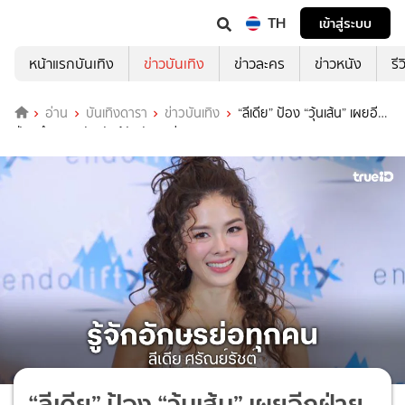
TH
เข้าสู่ระบบ
หน้าแรกบันเทิง
ข่าวบันเทิง
ข่าวละคร
ข่าวหนัง
รี
อ่าน
บันเทิงดารา
ข่าวบันเทิง
“ลีเดีย” ป้อง “วุ้นเส้น” เผยอีก
ฝ่ายทำงานหนัก ยันรู้จักอักษรย่อ.ทุกคน
“ลีเดีย” ป้อง “วุ้นเส้น” เผยอีกฝ่าย