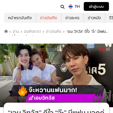
TH
เข้าสู่ระบบ
หน้าแรกบันเทิง
ข่าวบันเทิง
ข่าวละคร
ข่าวหนัง
รี
อ่าน
บันเทิงดารา
ข่าวบันเทิง
“เอม วิทวัส” ดีใจ “จ๊ะ” มีแฟน
บอกคู่นี้นิสัยเหมือนกันมาก
“เอม วิทวัส” ดีใจ “จ๊ะ” มีแฟน บอกคู่