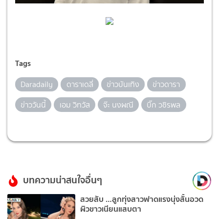
Tags
Daradaily
ดาราเดลี่
ข่าวบันเทิง
ข่าวดารา
ข่าววันนี้
เอม วิทวัส
จ๊ะ นงผณี
บิ๊ก วชิรพล
บทความน่าสนใจอื่นๆ
สวยสับ …ลูกทุ่งสาวฟาดแรงนุ่งสั้นอวด
ผิวขาวเนียนแสบตา