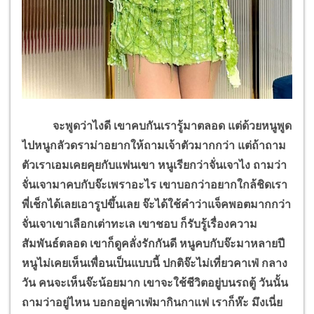
จะพูดว่าไงดี เขาคบกันเรารู้มาตลอด แต่ด้วยหนูพูด
ไปหนูกลัวดราม่าอยากให้ถามเจ้าตัวมากกว่า แต่ถ้าถาม
ตัวเราเอมเคยคุยกับแฟนเขา หนูเรียกว่าจั่นเจาไง ถามว่า
จั่นเจามาคบกับจ๊ะเพราอะไร เขาบอกว่าอยากใกล้ชิดเรา
พี่เช็กได้เลยเอารูปขึ้นเลย จ๊ะได้ใช้คำว่าแจ็คพอตมากกว่า
จั่นเจาเขาเลือกเต่าทะเล เขาชอบ ก็รับรู้เรื่องความ
สัมพันธ์ตลอด เขาก็ดูคลั่งรักกันดี หนูคบกับจ๊ะมาหลายปี
หนูไม่เคยเห็นเพื่อนเป็นแบบนี้ ปกติจ๊ะไม่เที่ยวคาเฟ่ กลาง
วัน คนจะเห็นจ๊ะน้อยมาก เขาจะใช้ชีวิตอยู่บนรถตู้ วันนั้น
ถามว่าอยู่ไหน บอกอยู่คาเฟ่มากินกาแฟ เราก็ห๊ะ มึงเนี่ย