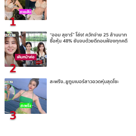
1
“ออม สุชาร์” โล่ง! ควักจ่าย 25 ล้านบาท
ซื้อหุ้น 48% ยันจบด้วยดีถอนฟ้องทุกคดี
2
สะพรึง..ยูทูบเบอร์สาวอวดหุ่นสุดโซะ
3