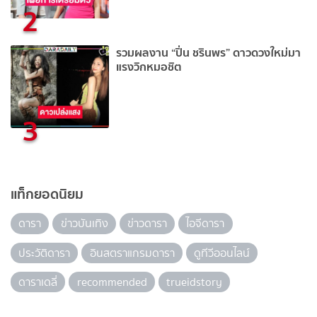
2
รวมผลงาน “ปิ่น ชรินพร” ดาวดวงใหม่มา
แรงวิกหมอชิต
3
แท็กยอดนิยม
ดารา
ข่าวบันเทิง
ข่าวดารา
ไอจีดารา
ประวัติดารา
อินสตราแกรมดารา
ดูทีวีออนไลน์
ดาราเดลี่
recommended
trueidstory