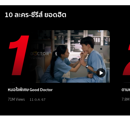
10 ละคร-ซีรีส์ ยอดฮิต
หมอใจพิเศษ Good Doctor
ตามห
71M
Views
7.8M
11 ต.ค. 67