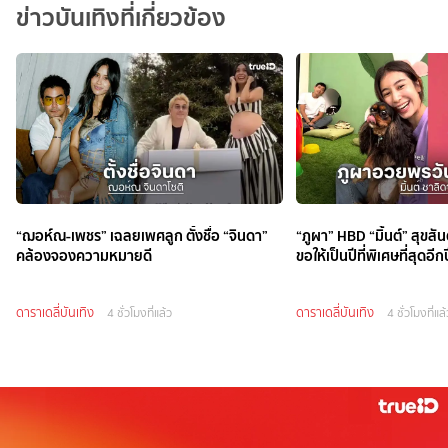
ข่าวบันเทิงที่เกี่ยวข้อง
“ฌอห์ณ-เพชร” เฉลยเพศลูก ตั้งชื่อ “จินดา”
“ภูผา” HBD “มิ้นต์” สุขสันต
คล้องจองความหมายดี
ขอให้เป็นปีที่พิเศษที่สุดอี
ดาราเดลี่บันเทิง
ดาราเดลี่บันเทิง
4 ชั่วโมงที่แล้ว
4 ชั่วโมงที่แล้