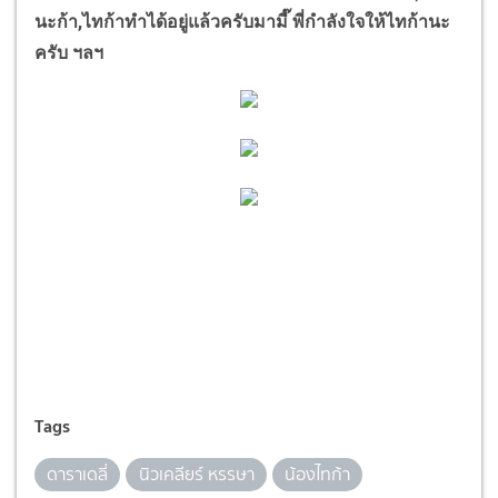
นะก้า,ไทก้าทำได้อยู่แล้วครับมามี๊ พี่
กำลังใจให้ไทก้านะ
ครับ ฯลฯ
Tags
ดาราเดลี่
นิวเคลียร์ หรรษา
น้องไทก้า