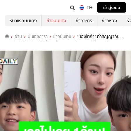
TH
เข้าสู่ระบบ
หน้าแรกบันเทิง
ข่าวบันเทิง
ข่าวละคร
ข่าวหนัง
รี
อ่าน
บันเทิงดารา
ข่าวบันเทิง
“น้องไทก้า” ทำสัญญากับ
“นิวเคลียร์” ถ้าทำ 3 สิ่งนี้ได้จนเรียนจบมหาลัย เอาเงินไปเลย 1 ล้านบาท!