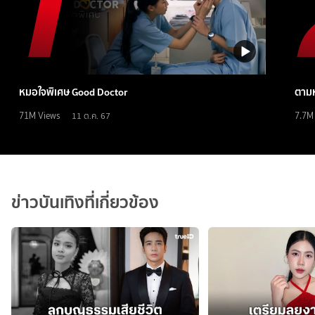
หมอใจพิเศษ Good Doctor
ตามห
71M
Views
7.7M
11 ต.ค. 67
ข่าวบันเทิงที่เกี่ยวข้อง