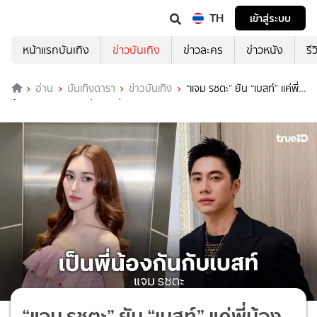
TH
เข้าสู่ระบบ
หน้าแรกบันเทิง
ข่าวบันเทิง
ข่าวละคร
ข่าวหนัง
รี
อ่าน
บันเทิงดารา
ข่าวบันเทิง
“แจม รชตะ” ยัน “เบสท์” แค่พี่
น้อง วอนหยุดลามปามอาชีพครู
“แจม รชตะ” ยัน “เบสท์” แค่พี่น้อง