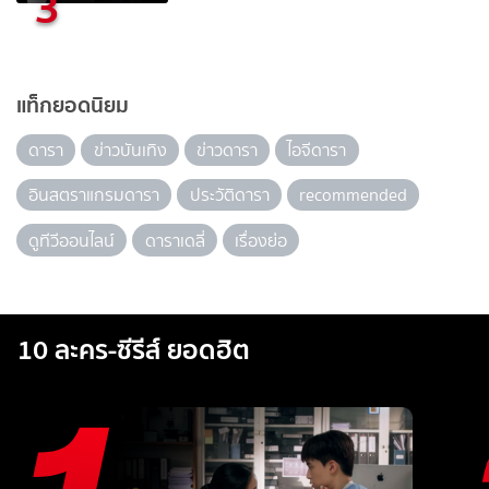
3
แท็กยอดนิยม
ดารา
ข่าวบันเทิง
ข่าวดารา
ไอจีดารา
อินสตราแกรมดารา
ประวัติดารา
recommended
ดูทีวีออนไลน์
ดาราเดลี่
เรื่องย่อ
10 ละคร-ซีรีส์ ยอดฮิต