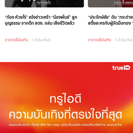
“ก้อง ห้วยไร่” แจ้งข่าวเศร้า “น้องพั้นช์” ลูก
“ประจักษ์ชัย” ดัน “กระต่
บุญธรรม จากตึก สตง. ถล่ม เสียชีวิตแล้ว
สติ้งละครกับผู้จัดมือทอง
ดาราเดลี่บันเทิง
ดาราเดลี่บันเทิง
5 ชั่วโมงที่แล้ว
5 ชั่วโมงที่แล้