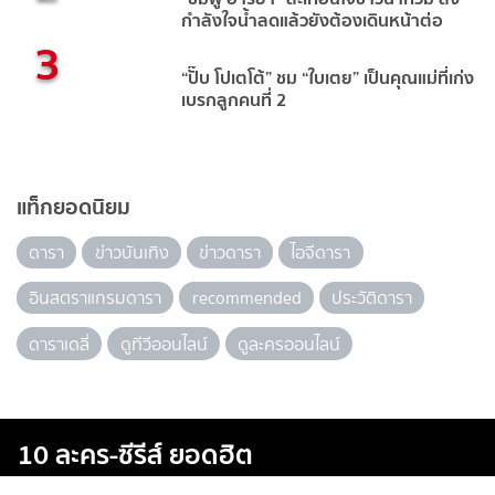
กำลังใจน้ำลดแล้วยังต้องเดินหน้าต่อ
3
“ปั๊บ โปเตโต้” ชม “ใบเตย” เป็นคุณแม่ที่เก่ง
เบรกลูกคนที่ 2
แท็กยอดนิยม
ดารา
ข่าวบันเทิง
ข่าวดารา
ไอจีดารา
อินสตราแกรมดารา
recommended
ประวัติดารา
ดาราเดลี่
ดูทีวีออนไลน์
ดูละครออนไลน์
10 ละคร-ซีรีส์ ยอดฮิต