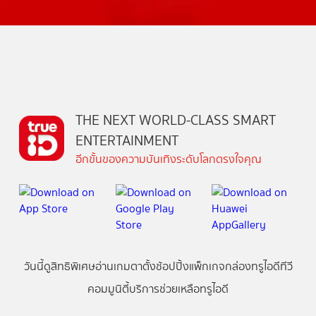
THE NEXT WORLD-CLASS SMART
ENTERTAINMENT
อีกขั้นของความบันเทิงระดับโลกตรงใจคุณ
วันนี้
ดู
สิทธิพิเศษ
อ่าน
เกม
ตาตั้ง
ช้อปปิ้ง
แพ็กเกจ
กล่องทรูไอดีทีวี
คอมมูนิตี้
บริการช่วยเหลือทรูไอดี