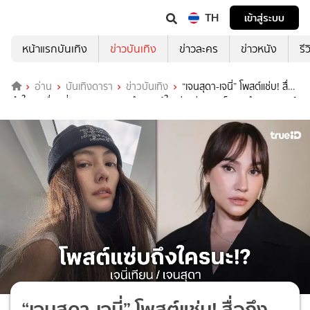
TH
เข้าสู่ระบบ
หน้าแรกบันเทิง
ข่าวบันเทิง
ข่าวละคร
ข่าวหนัง
รี
อ่าน
บันเทิงดารา
ข่าวบันเทิง
“เจนสุดา-เจนี่” โพสต์แช่บ! สื่อ
ถึงใคร? เรื่องที่เกิดจากการกระทำของผู้ใหญ่ อย่าลากเด็กมาทำคอนเทนต์
“เจนสุดา-เจนี่” โพสต์แช่บ! สื่อถึง