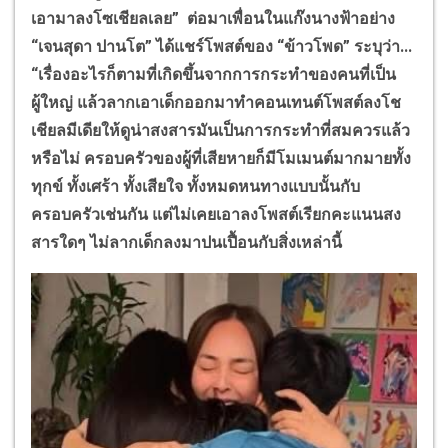
เอามาลงโซเชียลเลย” ต่อมาเพื่อนในแก๊งนางฟ้าอย่าง
“เจนสุดา ปานโต” ได้แชร์โพสต์ของ “ข้าวโพด” ระบุว่า...
“เรื่องอะไรก็ตามที่เกิดขึ้นจากการกระทำของคนที่เป็น
ผู้ใหญ่ แล้วลากเอาเด็กออกมาทำคอนเทนต์โพสต์ลงโช
เชียลมีเดียให้ดูน่าสงสารมันเป็นการกระทำที่สมควรแล้ว
หรือไม่ ครอบครัวของผู้ที่เสียหายก็มีโมเมนต์มากมายทั้ง
ทุกข์ ทั้งเศร้า ทั้งเสียใจ ทั้งหมดหนทางแบบนั้นกับ
ครอบครัวเช่นกัน แต่ไม่เคยเอาลงโพสต์เรียกคะแนนสง
สารใดๆ ไม่ลากเด็กลงมาปนเปื้อนกับสิ่งเหล่านี้