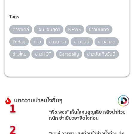
Tags
ดาราเดลี่
เจน เจนสุดา
NEWS
ข่าวบันเทิง
Today
ข่าว
ข่าวดารา
ข่าววันนี้
ข่าวล่าสุด
ข่าวใหม่
ข่าวHOT
Daradaily
ข่าวบันเทิงวันนี้
บทความน่าสนใจอื่นๆ
1
“พีช พชร” เห็นใจคนสูญเสีย หลังน้ำท่วม
หนัก ย้ำเยียวยาจิตใจก่อน
2
“ชมพู่ อารยา” สะเทือนใจข่าวน้ำท่วม ส่ง