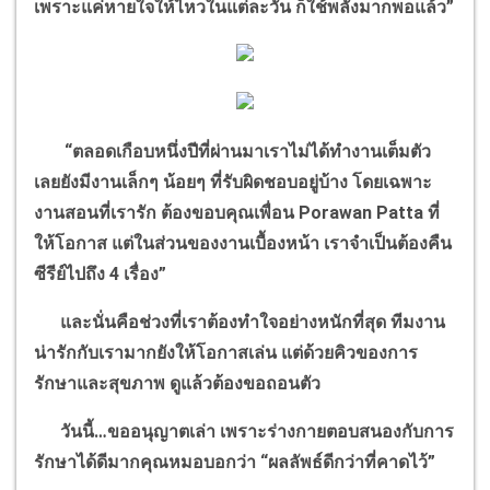
เพราะแค่หายใจให้ไหวในแต่ละวัน ก็ใช้พลังมากพอแล้ว
”
“
ตลอดเกือบหนึ่งปีที่ผ่านมาเราไม่ได้ทำงานเต็มตัว
เลยยังมีงานเล็กๆ น้อยๆ ที่รับผิดชอบอยู่บ้าง โดยเฉพาะ
งานสอนที่เรารัก ต้องขอบคุณเพื่อน
Porawan Patta
ที่
ให้โอกาส แต่ในส่วนของงานเบื้องหน้า เราจำเป็นต้องคืน
ซีรีย์ไปถึง
4
เรื่อง
”
และนั่นคือช่วงที่เราต้องทำใจอย่างหนักที่สุด
ทีมงาน
น่ารักกับเรามากยังให้โอกาสเล่น แต่ด้วยคิวของการ
รักษาและสุขภาพ ดูแล้วต้องขอถอนตัว
วันนี้
…
ขออนุญาตเล่า เพราะร่างกายตอบสนองกับการ
รักษาได้ดีมากคุณหมอบอกว่า
“
ผลลัพธ์ดีกว่าที่คาดไว้
”