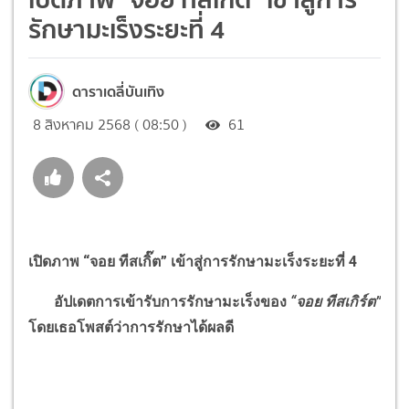
รักษามะเร็งระยะที่ 4
ดาราเดลี่บันเทิง
8 สิงหาคม 2568 ( 08:50 )
61
เปิดภาพ
“
จอย ทีสเกิ๊ต
”
เข้าสู่การรักษามะเร็งระยะที่
4
อัปเดตการเข้ารับการรักษามะเร็งของ
“
จอย ทีสเกิร์ต
”
โดยเธอโพสต์ว่าการรักษาได้ผลดี