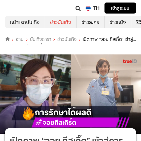
TH
เข้าสู่ระบบ
หน้าแรกบันเทิง
ข่าวบันเทิง
ข่าวละคร
ข่าวหนัง
รี
อ่าน
บันเทิงดารา
ข่าวบันเทิง
เปิดภาพ “จอย ทีสเกิ๊ต” เข้าสู่
การรักษามะเร็งระยะที่ 4
เปิดภาพ “จอย ทีสเกิ๊ต” เข้าสู่การ