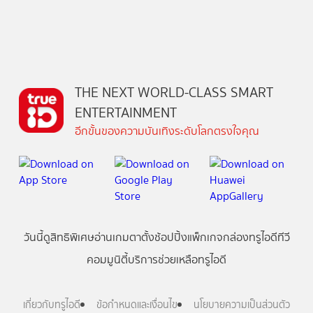
THE NEXT WORLD-CLASS SMART
ENTERTAINMENT
อีกขั้นของความบันเทิงระดับโลกตรงใจคุณ
วันนี้
ดู
สิทธิพิเศษ
อ่าน
เกม
ตาตั้ง
ช้อปปิ้ง
แพ็กเกจ
กล่องทรูไอดีทีวี
คอมมูนิตี้
บริการช่วยเหลือทรูไอดี
เกี่ยวกับทรูไอดี
ข้อกำหนดและเงื่อนไข
นโยบายความเป็นส่วนตัว