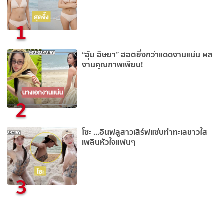
1
“อุ้ม อิษยา” ฮอตยิ่งกว่าแดดงานแน่น ผล
งานคุณภาพเพียบ!
2
โซะ ...อินฟลูสาวเสิร์ฟแซ่บทำทะเลขาวใส
เพลินหัวใจแฟนๆ
3