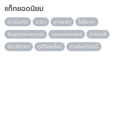
แท็กยอดนิยม
ข่าวบันเทิง
ดารา
ข่าวดารา
ไอจีดารา
อินสตราแกรมดารา
recommended
ดาราเดลี่
ประวัติดารา
ดูทีวีออนไลน์
ข่าวบันเทิงวันนี้