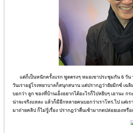
แต่ก็เป็นหนักครั้งแรก พูดตรงๆ หมอเขาประชุมกัน 6 วัน ประช
วันเราอยู่โรงพยาบาลก็สนุกสนาน แต่ปรากฎว่ายัยมิกซ์ เฉลิ
บอกว่า ลูก ของที่บ้านเอ็งอยากได้อะไรก็ไปหยิบๆ เอานะ กระเ
น่าจะจริงแหละ แล้วก็มีอีกหลายคนบอกว่าเราโทร.ไป แต่เราบอกว่
มาถ่ายคลิป ก็ไม่รู้เรื่อง ปรากฎว่าตื่นเช้ามากดปล่อยเองหรื