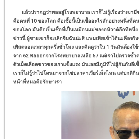
แล้วปรากฏว่าพออยู่โรงพยาบาล เราก็ไม่รู้เรื่องว่าเขามีข
คือคนที่ 10 ของโลก คือเชื้อนี้เป็นเชื้ออะไรสักอย่างหนึ่งที
ของโลก มันคือเป็นเชื้อที่เป็นเหมือนแม่ของอหิวาต์อีกทีหนึ่ง 
ข่าวนี้ ผู้ชายเขาก็จะเลิกจีบฉันน่ะสิ แพมเพิสเข้าได้นะคือจริ
เพิสตลอดเวลาทุกครึ่งชั่วโมง และคิดดูว่าใน 1 วันมันต้องใช
จาก 62 พอออกจากโรงพยาบาลเหลือ 57 แต่เราไปตรวจซ้ำครั้งนี
ตัวเม็ดเลือดขาวของเราแข็งแรง มันเลยมีภูมิที่ไปสู้กันกับอีเช
เราก็ไม่รู้ว่าไปโดนมาจากไข่ปลาคาเวียร์เม็ดไหน แต่ปกติกินแล้
หน้าที่หมอคือรักษาเรา