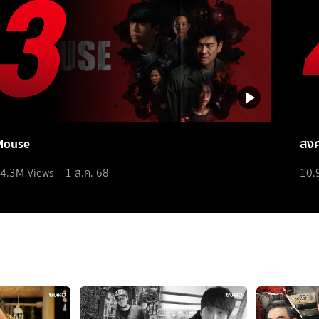
Mouse
สง
4.3M
Views
1 ส.ค. 68
10.