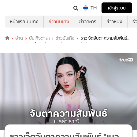
TH
เข้าสู่ระบบ
หน้าแรกบันเทิง
ข่าวบันเทิง
ข่าวละคร
ข่าวหนัง
รี
อ่าน
บันเทิงดารา
ข่าวบันเทิง
ชาวเจ็ตจับตาความสัมพันธ์
"เบลล่า-วิล " หลังไร้รูปคู่สักระยะ ฝ่ายชายปิดไอจีปริศนา
ชาวเจ็ตจับตาความสัมพันธ์ "เบล