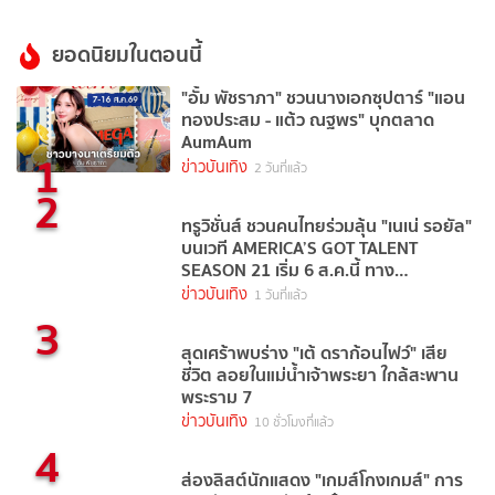
ยอดนิยมในตอนนี้
"อั้ม พัชราภา" ชวนนางเอกซุปตาร์ "แอน
ทองประสม - แต้ว ณฐพร" บุกตลาด
AumAum
1
ข่าวบันเทิง
2 วันที่แล้ว
2
ทรูวิชั่นส์ ชวนคนไทยร่วมลุ้น "เนเน่ รอยัล"
บนเวที AMERICA’S GOT TALENT
SEASON 21 เริ่ม 6 ส.ค.นี้ ทาง
TrueVisions NOW
ข่าวบันเทิง
1 วันที่แล้ว
3
สุดเศร้าพบร่าง "เต้ ดราก้อนไฟว์" เสีย
ชีวิต ลอยในแม่น้ำเจ้าพระยา ใกล้สะพาน
พระราม 7
ข่าวบันเทิง
10 ชั่วโมงที่แล้ว
4
ส่องลิสต์นักแสดง "เกมส์โกงเกมส์" การ