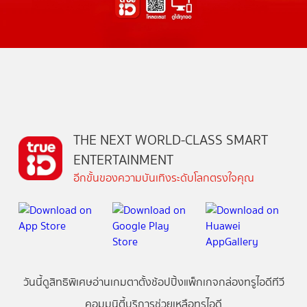
THE NEXT WORLD-CLASS SMART
ENTERTAINMENT
อีกขั้นของความบันเทิงระดับโลกตรงใจคุณ
วันนี้
ดู
สิทธิพิเศษ
อ่าน
เกม
ตาตั้ง
ช้อปปิ้ง
แพ็กเกจ
กล่องทรูไอดีทีวี
คอมมูนิตี้
บริการช่วยเหลือทรูไอดี