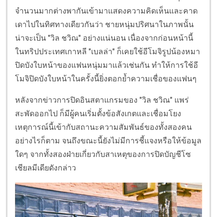
จำนวนมากต่างพากันเข้ามาแสดงความคิดเห็นและคาด
เดาไปในทิศทางเดียวกันว่า ชายหนุ่มปริศนาในภาพนั้น
น่าจะเป็น "วิล ชวิณ" อย่างแน่นอน เนื่องจากก่อนหน้านี้
ในทริปประเทศเกาหลี "เบลล่า" ก็เคยใช้อีโมจิรูปน้องหมา
ปิดบังใบหน้าของแฟนหนุ่มมาแล้วเช่นกัน ทำให้การใช้อี
โมจิปิดบังใบหน้าในครั้งนี้ยิ่งตอกย้ำความเชื่อของแฟนๆ
หลังจากข่าวการปิดอินสตาแกรมของ "วิล ชวิณ" แพร่
สะพัดออกไป ก็มีผู้คนเริ่มตั้งข้อสังเกตและเชื่อมโยง
เหตุการณ์นี้เข้ากับสถานะความสัมพันธ์ของทั้งสองคน
อย่างไรก็ตาม จนถึงขณะนี้ยังไม่มีการชี้แจงหรือให้ข้อมูล
ใดๆ จากทั้งสองฝ่ายเกี่ยวกับสาเหตุของการปิดบัญชีโซ
เชียลมีเดียดังกล่าว