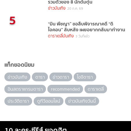
รวมตัวของ 8 นักต้มตุ๋น
ข่าวบันเทิง
20 ก.ค. 69
5
“มิน พีชญา” ขอสืบพิจารณาคดี “ดิ
ไอคอน” ลับหลัง เผยอยากกลับมาทำงาน
ดาราเดลี่บันเทิง
3 วันที่แล้ว
แท็กยอดนิยม
ข่าวบันเทิง
ดารา
ข่าวดารา
ไอจีดารา
อินสตราแกรมดารา
recommended
ดาราเดลี่
ประวัติดารา
ดูทีวีออนไลน์
ข่าวบันเทิงวันนี้
10 ละคร-ซีรีส์ ยอดฮิต