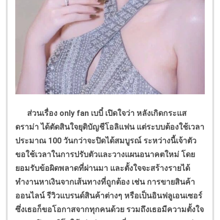
ส่วนเรื่อง
only fan
เบบี๋ เปิดใจว่า หลังเกิดกระแส
ดราม่า ได้ตัดสินใจยุติบัญชีโอลิแฟน แต่ระบบต้องใช้เวลา
ประมาณ
100
วันกว่าจะปิดได้สมบูรณ์ ระหว่างนี้เจ้าตัว
ขอใช้เวลาในการปรับตัวและวางแผนอนาคตใหม่ โดย
ยอมรับข้อผิดพลาดที่ผ่านมา และตั้งใจจะสร้างรายได้
ทำงานหาเงินจากเส้นทางที่ถูกต้อง เช่น การขายสินค้า
ออนไลน์ รีวิวแบรนด์สินค้าต่างๆ หรือเป็นอินฟลูเอนเซอร์
ซึ่งเธอก็ขอโอกาสจากทุกคนด้วย รวมถึงเธอมีความตั้งใจ