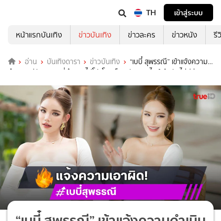
TH
เข้าสู่ระบบ
หน้าแรกบันเทิง
ข่าวบันเทิง
ข่าวละคร
ข่าวหนัง
รี
อ่าน
บันเทิงดารา
ข่าวบันเทิง
“เบบี๋ สุพรรณี” เข้าแจ้งความ
ดำเนินคดีกับบุคคลที่นำภาพไปโปรโมทเว็บพนันออนไลน์ ยืนยันไม่มีส่วน
เกี่ยวข้อง
“เบบี๋ สุพรรณี” เข้าแจ้งความดำเนิน