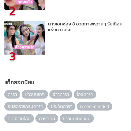
2
นางเอกช่อง 8 อวดภาพหวานๆ รับเดือน
แห่งความรัก
3
แท็กยอดนิยม
ดารา
ข่าวบันเทิง
ข่าวดารา
ไอจีดารา
อินสตราแกรมดารา
ประวัติดารา
recommended
ดูทีวีออนไลน์
ดาราเดลี่
ข่าวบันเทิงวันนี้