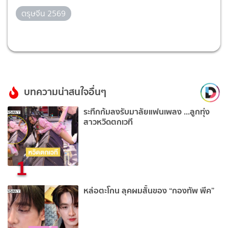
ตรุษจีน 2569
บทความน่าสนใจอื่นๆ
ระทึกก้มลงรับมาลัยแฟนเพลง ...ลูกทุ่ง
สาวหวิดตกเวที
1
หล่อตะโกน ลุคผมสั้นของ “กองทัพ พีค”