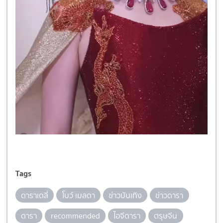
Tags
ดาราเดลี่
โบว์ เมลดา
ข่าวบันเทิง
ข่าวดารา
ดารา
recommended
ไอจีดารา
ตรุษจีน