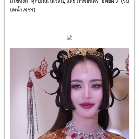
มิใช่หงส์" คู่กับภณ ณวัสน์
, และ
ภาพยนตร์ "ธี่หยด
3" (
รับ
บทน้ำเพชร)