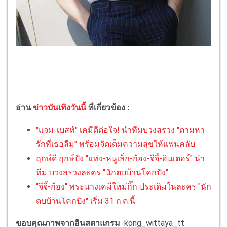
อ่าน
ข่าวบันเทิงวันนี้
ที่เกี่ยวข้อง :
"แจม-เบสท์" เคมีดีต่อใจ! นำทีมบวงสรวง "ตามหา
รักที่เธอลืม" พร้อมจัดเต็มความสุขให้แฟนคลับ
ฤกษ์ดี ฤกษ์ปัง "แท่ง-หนูเล็ก-ก้อง-จีจี้-อินเตอร์" นำ
ทีม บวงสรวงละคร "นักตบบ้านโคกปัง"
"จีจี้-ก้อง" พระนางเคมีใหม่กิ๊ก ประเดิมในละคร "นัก
ตบบ้านโคกปัง" เริ่ม 31 ก.ค.นี้
ขอบคุณภาพจากอินสตาแกรม
kong_wittaya_tt