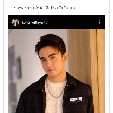
เพลง ปาใส่หน้า ศิลปิน เอ๊ะ จิรากร