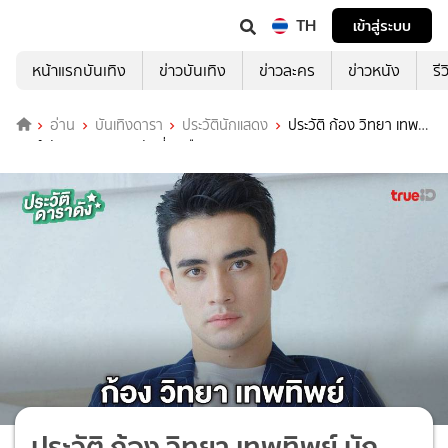
TH
เข้าสู่ระบบ
หน้าแรกบันเทิง
ข่าวบันเทิง
ข่าวละคร
ข่าวหนัง
รี
อ่าน
บันเทิงดารา
ประวัตินักแสดง
ประวัติ ก้อง วิทยา เทพ
ทิพย์ นักแสดง ตามหารักที่เธอลืม
ประวัติ ก้อง วิทยา เทพทิพย์ นัก