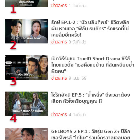
1
ข่าวละคร
1 วันที่แล้ว
รักษ์ EP.1-2 : "บัว นลินทิพย์" ชีวิตพลิก
ผัน หวนเจอ "ฟิล์ม ธนภัทร" รักแรกที่ไม่
เคยลืมอีกครั้ง!
2
ข่าวละคร
3 วันที่แล้ว
เปิดวิธีรับชม TrueID Short Drama ซีรีส์
ไทยแนวตั้ง "เธอคือแม่บ้าน ที่ฉันเหยียบย่ำ
ผิดคน"
3
ข่าวละคร
9 เม.ย. 69
โซ่รักอัคนี EP.5 : "น้ำหนึ่ง" ถึงเวลาต้อง
เลือก หัวใจหรือบุญคุณ !?
4
ข่าวละคร
4 วันที่แล้ว
GELBOYS 2 EP.1 : วัยรุ่น Gen Z+ ปีลึก
เซอร์ไพรส์ "โทโมะ" ร่วมจักรวาลเจลบอย