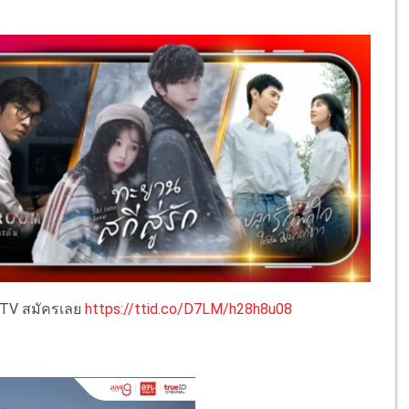
D TV สมัครเลย
https://ttid.co/D7LM/h28h8u08