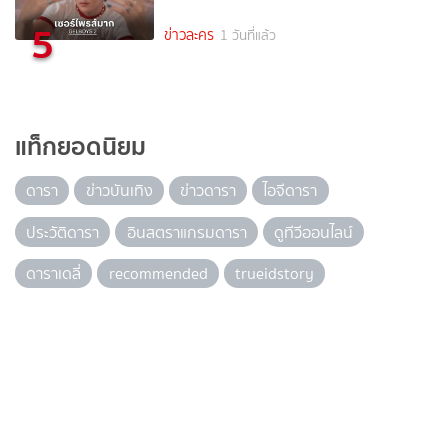
5
ข่าวละคร
1 วันที่แล้ว
แท็กยอดนิยม
ดารา
ข่าวบันเทิง
ข่าวดารา
ไอจีดารา
ประวัติดารา
อินสตราแกรมดารา
ดูทีวีออนไลน์
ดาราเดลี่
recommended
trueidstory