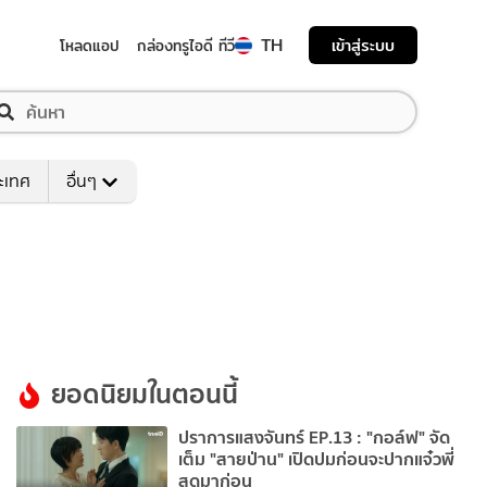
TH
เข้าสู่ระบบ
โหลดแอป
กล่องทรูไอดี ทีวี
ระเทศ
อื่นๆ
ยอดนิยมในตอนนี้
ปราการแสงจันทร์ EP.13 : "กอล์ฟ" จัด
เต็ม "สายป่าน" เปิดปมก่อนจะปากแจ๋วพี่
สุดมาก่อน