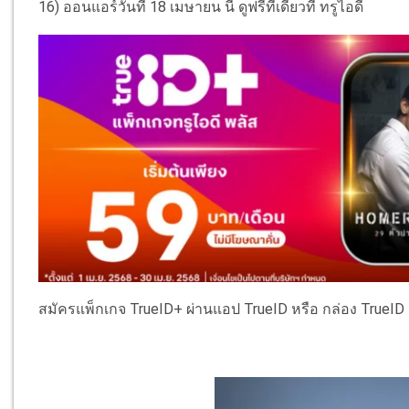
16) ออนแอร์วันที่ 18 เมษายน นี้ ดูฟรีที่เดียวที่ ทรูไอดี
สมัครแพ็กเกจ TrueID+ ผ่านแอป TrueID หรือ กล่อง TrueI