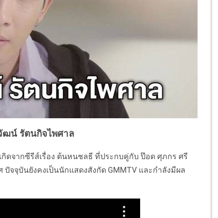
วัฒน์ รัตนกิจไพศาล
งเกิดจากซีรีส์เรื่อง ต้นหนชลธี ที่ประกบคู่กับ ป๊อด ศุภกร ศรี
 ปัจจุบันยังคงเป็นนักแสดงสังกัด GMMTV และกำลังมีผล