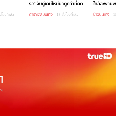
ริว” จับคู่เคมีใหม่น่าดูกว่าที่คิด
ใกล้สะพานพ
ดาราเดลี่บันเทิง
ข่าวบันเทิง
วโมงที่แล้ว
18 ชั่วโมงที่แล้ว
18