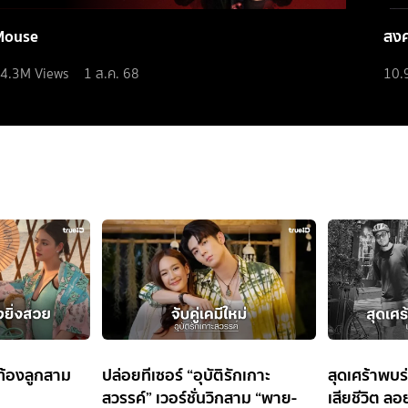
Mouse
สง
4.3M
Views
1 ส.ค. 68
10.
ท้องลูกสาม
ปล่อยทีเซอร์ “อุบัติรักเกาะ
สุดเศร้าพบร
สวรรค์” เวอร์ชั่นวิกสาม “พาย-
เสียชีวิต ล