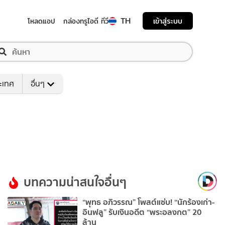
TH
เข้าสู่ระบบ
โหลดแอป
กล่องทรูไอดี ทีวี
ระเทศ
อื่นๆ
บทความน่าสนใจอื่นๆ
“พุทธ อภิวรรณ” โพสต์แซ่บ! “นักร้องเก่า-
อินฟลู” รับเงินอดีต “พระอลงกต” 20
ล้าน