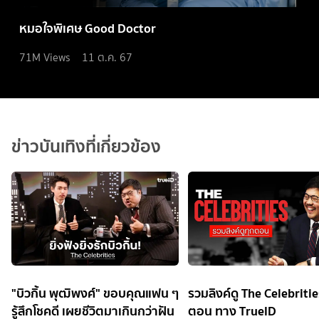
หมอใจพิเศษ Good Doctor
71M
Views
11 ต.ค. 67
ข่าวบันเทิงที่เกี่ยวข้อง
"บิวกิ้น พุฒิพงศ์" ขอบคุณแฟน ๆ
รวมลิงค์ดู The Celebritie
รู้สึกโชคดี เผยชีวิตมาเกินกว่าฝัน
ตอน ทาง TrueID