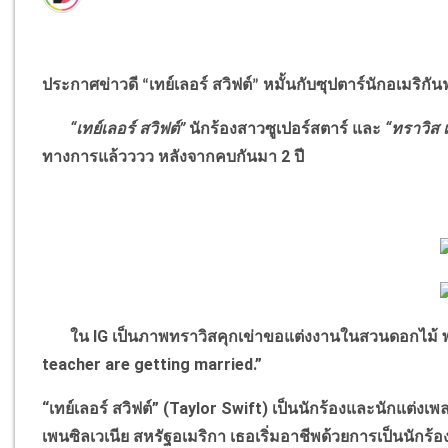
ประกาศข่าวดี
เทย์เลอร์ สวิฟต์
หมั้นกับซุปตาร์นักอเมริกั
“
”
“
เทย์เลอร์ สวิฟต์
”
นักร้องสาวซูเปอร์สตาร์ และ
“
ทราวิส 
ทางการแล้วววว หลังจากคบกันมา
2
ปี
ใน
IG
เป็นภาพทราวิสคุกเข่าขอแต่งงานในสวนดอกไม้ 
teacher are getting married.”
“
เทย์เลอร์ สวิฟต์
”
(
Taylor Swift)
เป็นนักร้องและนักแต่งเพลง
เพนซิลเวเนีย สหรัฐอเมริกา เธอเริ่มอาชีพด้วยการเป็นนักร้