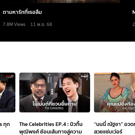
ตามหารักที่เธอลืม
7.8M
Views
11 พ.ย. 68
2
s ทุก
The Celebrities EP.4 : บิวกิ้น
“นนนี่ ณัฐชา” อวด
พุฒิพงศ์ ย้อนเส้นทางสู่ความ
สวยแซ่บเว่อร์