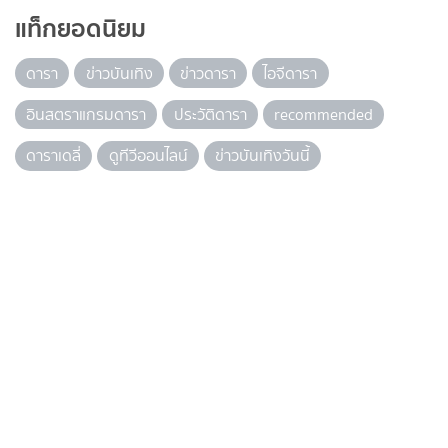
แท็กยอดนิยม
ดารา
ข่าวบันเทิง
ข่าวดารา
ไอจีดารา
อินสตราแกรมดารา
ประวัติดารา
recommended
ดาราเดลี่
ดูทีวีออนไลน์
ข่าวบันเทิงวันนี้