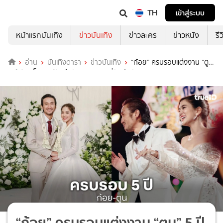
TH
เข้าสู่ระบบ
หน้าแรกบันเทิง
ข่าวบันเทิง
ข่าวละคร
ข่าวหนัง
รี
อ่าน
บันเทิงดารา
ข่าวบันเทิง
“ก้อย” ครบรอบแต่งงาน “ตูน”
5 ปี ย้อนโมเมนต์วันสำคัญ ขอบคุณที่จับมือกันมาเสมอ
“ก้อย” ครบรอบแต่งงาน “ตูน” 5 ปี