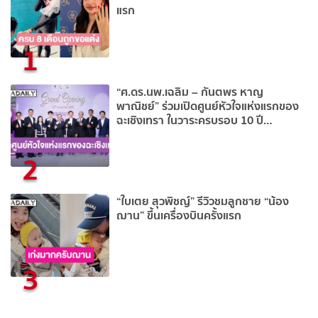
แรก
1
“ศ.ดร.นพ.เฉลิม – กันตพร หาญ
พาณิชย์” ร่วมเปิดศูนย์หัวใจแห่งแรกของ
ฉะเชิงเทรา ในวาระครบรอบ 10 ปี
รพ.เกษมราษฎร์
2
“ใบเตย สุวพิชญ์” รีวิวชมลูกชาย “น้อง
ฌาน” ขึ้นเครื่องบินครั้งแรก
3