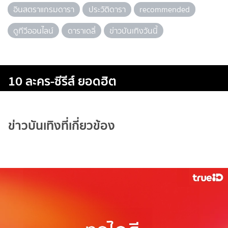
อินสตราแกรมดารา
ประวัติดารา
recommended
ดูทีวีออนไลน์
ดาราเดลี่
ข่าวบันเทิงวันนี้
10 ละคร-ซีรีส์ ยอดฮิต
ข่าวบันเทิงที่เกี่ยวข้อง