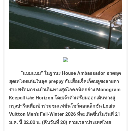
“แบมแบม” ในฐานะ House Ambassador อวดลุค
สุดเท่โดดเด่นในลุค preppy กับเสื้อแจ็คเก็ตบลูซงลายตา
ราง พร้อมกระเป๋าเดินทางสุดไอคอนิคอย่าง Monogram
Keepall และ Horizon โดยเจ้าตัวเตรียมออกเดินทางสู่
กรุงปารีสเพื่อเข้าร่วมชมแฟชั่นโชว์คอลเล็กชั่น Louis
Vuitton Men’s Fall-Winter 2026 ที่จะเกิดขึ้นในวันที่ 21
ม.ค. นี้ 02.00 น. (คืนวันที่ 20) ตามเวลาประเทศไทย