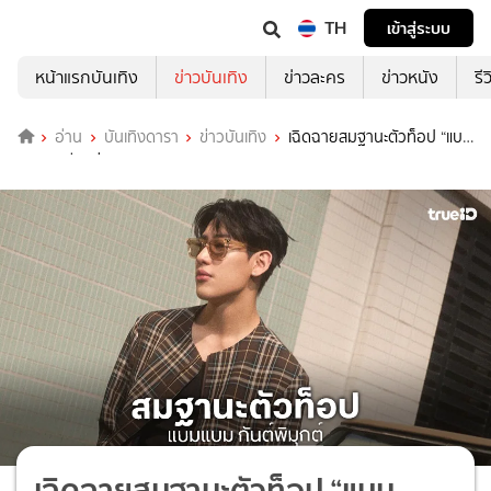
TH
เข้าสู่ระบบ
หน้าแรกบันเทิง
ข่าวบันเทิง
ข่าวละคร
ข่าวหนัง
รี
อ่าน
บันเทิงดารา
ข่าวบันเทิง
เฉิดฉายสมฐานะตัวท็อป “แบม
แบม” เตรียมร่วมงาน Louis Vuitton Mens Fall-Winter 2026
เฉิดฉายสมฐานะตัวท็อป “แบม