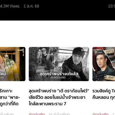
4.3M
Views
1 ส.ค. 68
10.
ิรักเกาะ
สุดเศร้าพบร่าง "เต้ ดราก้อนไฟว์"
รวมลิงค์ดู T
ิกสาม “พาย-
เสียชีวิต ลอยในแม่น้ำเจ้าพระยา
คืนหลอน ทุ
ดูกว่าที่คิด
ใกล้สะพานพระราม 7
ข่าวบันเทิง
ข่าวบันเทิง
วโมงที่แล้ว
16 ชั่วโมงที่แล้ว
17