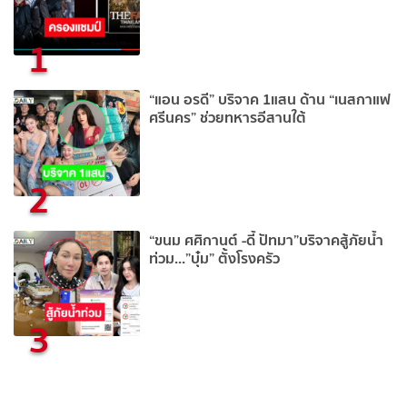
1
“แอน อรดี” บริจาค 1แสน ด้าน “เนสกาแฟ
ศรีนคร” ช่วยทหารอีสานใต้
2
“ขนม ศศิกานต์ -ดี้ ปัทมา”บริจาคสู้ภัยน้ำ
ท่วม...”บุ๋ม” ตั้งโรงครัว
3