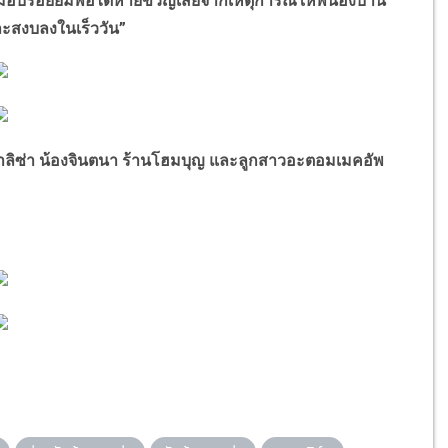
ละมอบรอยยิ้มพอได้หายขวัญเสียจากเหตุการณ์ให้พี่น้องบ้าน
และสงบลงในเร็ววัน
”
ลิซ่า น้องจินตนา ร้านโฮมบุญ และลูกสาวอะตอมเมคอัพ