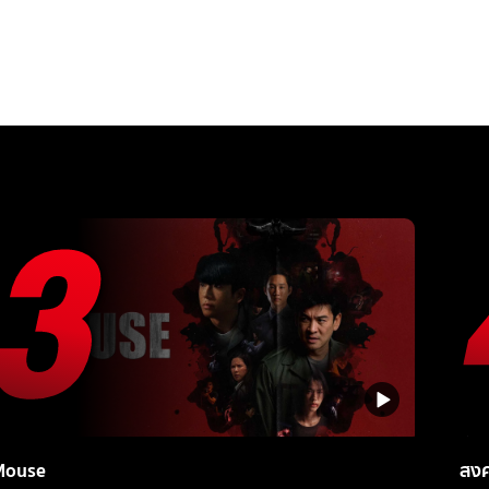
Mouse
สง