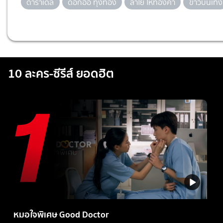
ดาราเดลี่
ดอกอ้อ ทุ่งทอง
ลำไย ไหทองคำ
ข่าวบันเทิง
10 ละคร-ซีรีส์ ยอดฮิต
หมอใจพิเศษ Good Doctor