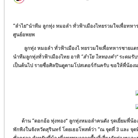
“
ลำไย
”
นำทีม ลูกทุ่ง หมอลำ ทั่วฟ้าเมืองไทยรวมใจเพื่อท
ศูนย์อพยพ
ลูกทุ่ง หมอลำ ทั่วฟ้าเมืองไ ทยรวมใจเพื่อทหารชายแ
นำทีมลูกทุ่งทั่วฟ้าเมืองไทย อาทิ
“
ลำไย ไหทองคำ
”
ระดมรับบร
เป็นต้นไป รายชื่อศิลปินดูตามโปสเตอร์กันครับ ขอให้พี่น
ด้าน
“
ดอกอ้อ ทุ่งทอง
”
ลูกทุ่งหมอลำคนดัง รุดเยี่ยมพี่
พักพิงในจังหวัดสุรินทร์ โดยเธอโพสต์ว่า
“
ณ จุดที่ 3 และ จุ