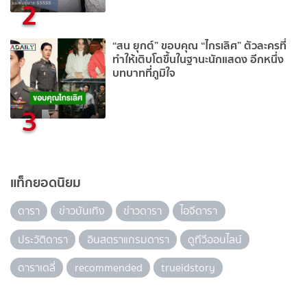
2
“สน ยุกต์” ขอบคุณ “ไกรเลิศ” ตัวละครที่
ทำให้เติบโตขึ้นในฐานะนักแสดง อีกหนึ่ง
บทบาทที่ภูมิใจ
3
แท็กยอดนิยม
ดารา
ข่าวบันเทิง
ข่าวดารา
ไอจีดารา
ประวัติดารา
อินสตราแกรมดารา
ดูทีวีออนไลน์
ดาราเดลี่
recommended
trueidstory