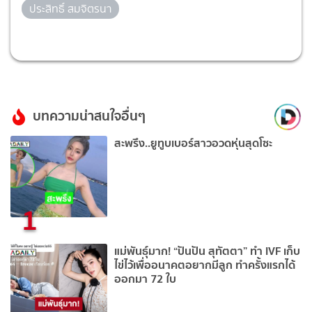
ประสิทธิ์ สมจิตรนา
บทความน่าสนใจอื่นๆ
สะพรึง..ยูทูบเบอร์สาวอวดหุ่นสุดโซะ
1
แม่พันธุ์มาก! “ปันปัน สุทัตตา” ทำ IVF เก็บ
ไข่ไว้เพื่ออนาคตอยากมีลูก ทำครั้งแรกได้
ออกมา 72 ใบ