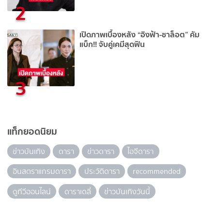
2
เปิดภาพเบื้องหลัง “อิงฟ้า-ชาล็อต” คัม
แบ็ก!! จับคู่เคมีสุดฟิน
3
แท็กยอดนิยม
ข่าวบันเทิง
ดารา
ข่าวดารา
ไอจีดารา
อินสตราแกรมดารา
ประวัติดารา
recommended
ดูทีวีออนไลน์
ดาราเดลี่
ข่าวบันเทิงวันนี้