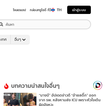
TH
เข้าสู่ระบบ
โหลดแอป
กล่องทรูไอดี ทีวี
ระเทศ
อื่นๆ
บทความน่าสนใจอื่นๆ
“นางบี” อัปเดตข่าวดี “อ้ายสติ๊ก” ออก
จาก รพ. หลังหามส่ง ICU เพราะหัวใจเต้น
ผิดจังหวะ