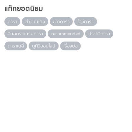
แท็กยอดนิยม
ดารา
ข่าวบันเทิง
ข่าวดารา
ไอจีดารา
อินสตราแกรมดารา
recommended
ประวัติดารา
ดาราเดลี่
ดูทีวีออนไลน์
เรื่องย่อ