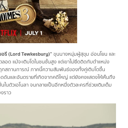
เบอรี (Lord Tewkesbury)”
ขุนนางหนุ่มผู้สุขุม อ่อนโยน และ
ตลอด แม้จะเติบโตในชนชั้นสูง แต่เขาไม่ยึดติดกับตำแหน่ง
กสถานการณ์ ภาคนี้ความสัมพันธ์ของทั้งคู่เติบโตขึ้น
ดดันและอันตรายที่เกิดจากคดีใหญ่ แต่ยังคงแสดงให้เห็นถึง
นในตัวเอโนลา จนกลายเป็นอีกหนึ่งตัวละครที่ช่วยเติมเต็ม
่องราว