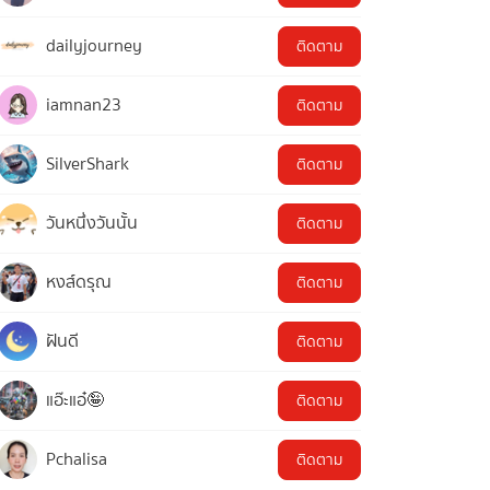
dailyjourney
ติดตาม
iamnan23
ติดตาม
SilverShark
ติดตาม
วันหนึ่งวันนั้น
ติดตาม
หงส์ดรุณ
ติดตาม
ฝันดี
ติดตาม
แอ๊ะแอ๋🤪
ติดตาม
Pchalisa
ติดตาม