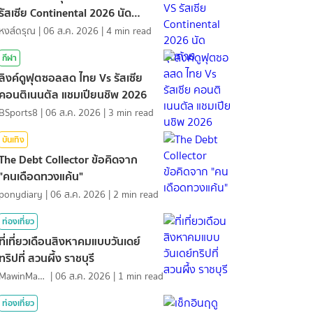
รัสเซีย Continental 2026 นัด
สุดท้าย
หงส์ดรุณ
|
06 ส.ค. 2026
|
4
min read
กีฬา
ลิงค์ดูฟุตซอลสด ไทย Vs รัสเซีย
คอนติเนนตัล แชมเปียนชิพ 2026
BSports8
|
06 ส.ค. 2026
|
3
min read
บันเทิง
The Debt Collector ข้อคิดจาก
"คนเดือดทวงแค้น"
ponydiary
|
06 ส.ค. 2026
|
2
min read
ท่องเที่ยว
ที่เที่ยวเดือนสิงหาคมแบบวันเดย์
ทริปที่ สวนผึ้ง ราชบุรี
MawinMatravel
|
06 ส.ค. 2026
|
1
min read
ท่องเที่ยว