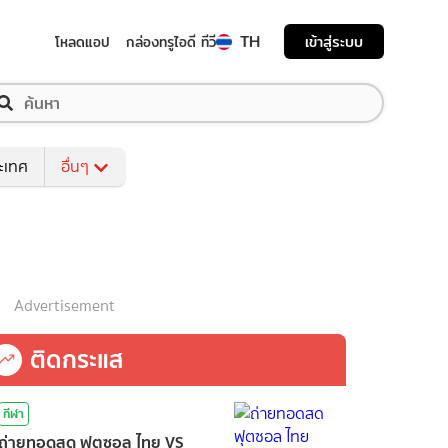
TH
เข้าสู่ระบบ
โหลดแอป
กล่องทรูไอดี ทีวี
ระเทศ
อื่นๆ
Advertisement
ติดกระแส
กีฬา
ถ่ายทอดสด ฟุตซอล ไทย VS