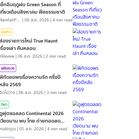
เช็กอินฤดูฝน Green Season ที่
เที่ยวเดือนสิงหาคม ฟีลธรรมชาติ
NamfahPhupha
|
06 ส.ค. 2026
|
4
min read
บันเทิง
ส่องรายการใหม่ True Haunt
เรื่องเล่า คืนหลอน
KReview
|
06 ส.ค. 2026
|
2
min read
เสริมดวง
พิกัดขอพรเรื่องความรัก ครึ่งปี
หลัง 2569
จิตไม่ว่าง
|
06 ส.ค. 2026
|
3
min read
กีฬา
ดูฟุตซอลสด Continental 2026
เวียดนาม พบ ไทย ถ่ายทอดสด
กีฬา
หงส์ดรุณ
|
05 ส.ค. 2026
|
4
min read