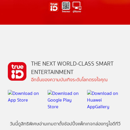
THE NEXT WORLD-CLASS SMART
ENTERTAINMENT
อีกขั้นของความบันเทิงระดับโลกตรงใจคุณ
วันนี้
ดู
สิทธิพิเศษ
อ่าน
เกม
ตาตั้ง
ช้อปปิ้ง
แพ็กเกจ
กล่องทรูไอดีทีวี