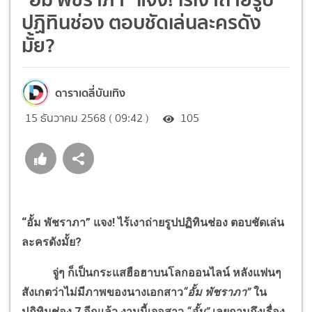
ปฏิทินช่อง ตอบชัดเล่นละครดัง
มั้ย?
ดาราเดลี่บันเทิง
15 ธันวาคม 2568 ( 09:42 )
105
“อั้ม พัชราภา” แจง
!
ไร้เงาถ่ายรูปปฏิทินช่อง ตอบชัดเล่น
ละครดังมั้ย
?
จู่ๆ ก็เป็นกระแสฮือฮาบนโลกออนไลน์ หลังแฟนๆ
สังเกตว่าไม่มีภาพของนางเอกสาว
“อั้ม พัชราภา”
ใน
ปฏิทินช่อง
7
อีกแล้ว งานนี้เจอสาว
“อั้ม”
เลยถามถึงเรื่อง