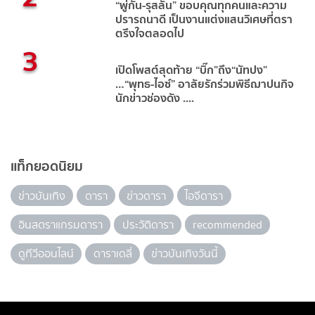
“พู่กัน-รุสลัน” ขอบคุณทุกคนและความ
ปรารถนาดี เป็นงานแต่งแสนวิเศษที่ตรา
ตรึงใจตลอดไป
3
เปิดโพสต์สุดท้าย “บิ๊ก”ถึง“นัทปง”
…“พุทธ-ไอซ์” อาลัยรักร่วมพิธีฌาปนกิจ
นักข่าวช่องดัง ....
แท็กยอดนิยม
ข่าวบันเทิง
ดารา
ข่าวดารา
ไอจีดารา
อินสตราแกรมดารา
ประวัติดารา
recommended
ดูทีวีออนไลน์
ดาราเดลี่
ข่าวบันเทิงวันนี้