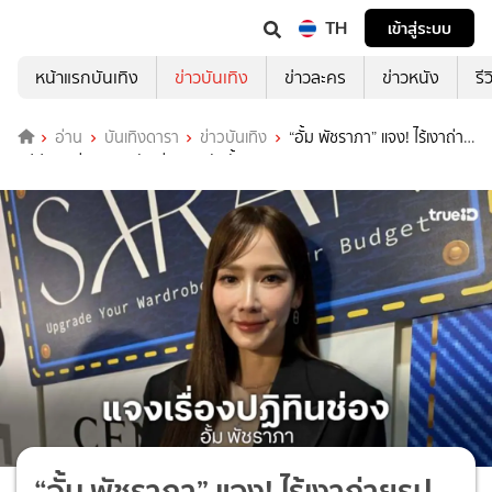
TH
เข้าสู่ระบบ
หน้าแรกบันเทิง
ข่าวบันเทิง
ข่าวละคร
ข่าวหนัง
รี
อ่าน
บันเทิงดารา
ข่าวบันเทิง
“อั้ม พัชราภา” แจง! ไร้เงาถ่าย
รูปปฏิทินช่อง ตอบชัดเล่นละครดังมั้ย?
“อั้ม พัชราภา” แจง! ไร้เงาถ่ายรูป