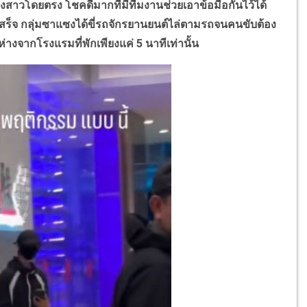
งสาวโดยตรง โชคดีมากที่มีทีมงานช่วยเอาข้อมือกั้นไว้ได้
เสร็จ กลุ่มซาแซงได้ขี่รถจักรยานยนต์ไล่ตามรถจนคนขับต้อง
ห่างจากโรงแรมที่พักเพียงแค่ 5 นาทีเท่านั้น