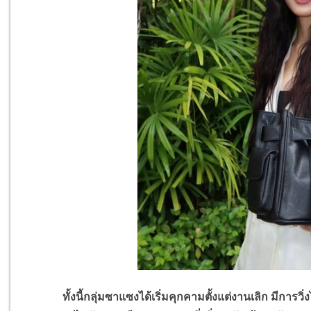
ทั้งนี้กลุ่มซาแซงได้เริ่มคุกคามตั้งแต่งานเลิก มีการว