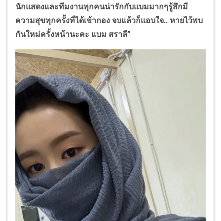
นักแสดงและทีมงานทุกคนน่ารักกับแบมมากๆรู้สึกมี
ความสุขทุกครั้งที่ได้เข้ากอง จบแล้วก็แอบใจ.. หายไว้พบ
กันใหม่ครั้งหน้านะคะ แบม สราลี”