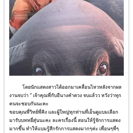
โดยนักแสดงสาวได้ออกมาเคลื่อนไหวหลังจากผล
งานจบว่า “ เจ้าคุณพี่กับอีนางคำดวง จบแล้วว หวังว่าทุก
คนจะชอบกันนะคะ
ขอบคุณพี่วิทย์พี่คิง และผู้ใหญ่ทุกท่านที่เอ็นดูแบมเลือก
มารับบททยี่สุ่นนะคะ ละครเรื่องนี้ สอนให้รู้จักการแสดง
มากขึ้น ทำให้แบมรู้สึกรักการแสดงมากๆค่ะ เพื่อนๆพี่ๆ